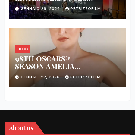
streaming content market
GENNAIO 29, 2026
PETRIZZOFILM
BLOG
98TH OSCARS®
SEASON AMELIA
DIMOLDENBERG RETURNS
GENNAIO 27, 2026
PETRIZZOFILM
FOR THIRD YEAR
About us