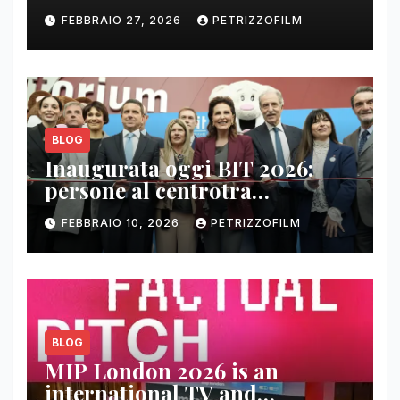
FEBBRAIO 27, 2026
PETRIZZOFILM
BLOG
Inaugurata oggi BIT 2026:
persone al centrotra
contenuti, relazioni e business
FEBBRAIO 10, 2026
PETRIZZOFILM
BLOG
MIP London 2026 is an
international TV and