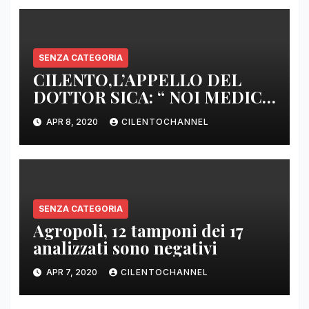
SENZA CATEGORIA
CILENTO,L’APPELLO DEL
DOTTOR SICA: “ NOI MEDICI
DI BASE SIAMO SENZA ARMI
APR 8, 2020
CILENTOCHANNEL
E SENZA PRESIDI”
SENZA CATEGORIA
Agropoli, 12 tamponi dei 17
analizzati sono negativi
APR 7, 2020
CILENTOCHANNEL