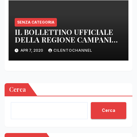
SENZA CATEGORIA
IL BOLLETTINO UFFICIALE
DELLA REGIONE CAMPANIA
DELLE ORE 22.00
APR 7, 2020
CILENTOCHANNEL
Cerca
Cerca