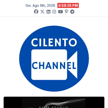
Salta
Gio. Ago 6th, 2026
6:58:35 PM
al
contenuto