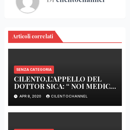
Articoli correlati
SENZA CATEGORIA
CILENTO,L’APPELLO DEL
DOTTOR SICA: “ NOI MEDICI
DI BASE SIAMO SENZA ARMI
APR 8, 2020
CILENTOCHANNEL
E SENZA PRESIDI”