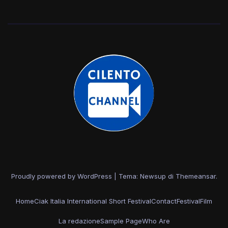
Proudly powered by WordPress
|
Tema: Newsup di
Themeansar
.
Home
Ciak Italia International Short Festival
Contact
Festival
Film
La redazione
Sample Page
Who Are