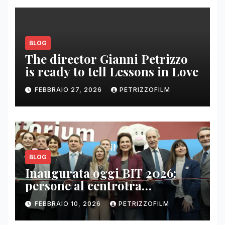
BLOG
The director Gianni Petrizzo
is ready to tell Lessons in Love
FEBBRAIO 27, 2026
PETRIZZOFILM
BLOG
Inaugurata oggi BIT 2026:
persone al centrotra
contenuti, relazioni e business
FEBBRAIO 10, 2026
PETRIZZOFILM