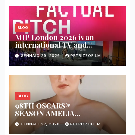
BLOG
MIP London 2026 is an
international TV and
streaming content market
GENNAIO 29, 2026
PETRIZZOFILM
BLOG
98TH OSCARS®
SEASON AMELIA
DIMOLDENBERG RETURNS
GENNAIO 27, 2026
PETRIZZOFILM
FOR THIRD YEAR