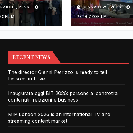
rotra contenuti,
TV and streami
RAIO 10, 2026
GENNAIO 29, 2026
zioni e business
content market
ZOFILM
PETRIZZOFILM
RECENT NEWS
The director Gianni Petrizzo is ready to tell
Lessons in Love
Inaugurata oggi BIT 2026: persone al centrotra
contenuti, relazioni e business
MIP London 2026 is an international TV and
streaming content market