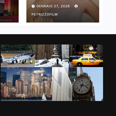
ng
DIMOLDENBERG
GENNAIO 27, 2026
RETURNS FOR
THIRD YEAR
PETRIZZOFILM