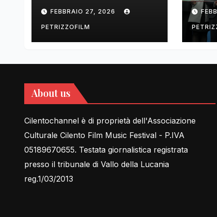
tell Lessons in Love
cent
FEBBRAIO 27, 2026
FEBB
rela
PETRIZZOFILM
PETRIZ
About us
Cilentochannel è di proprietà dell'Associazione
Culturale Cilento Film Music Festival - P.IVA
05189670655. Testata giornalistica registrata
presso il tribunale di Vallo della Lucania
reg.1/03/2013