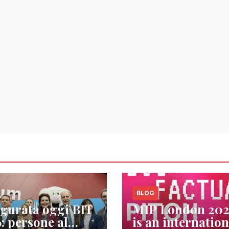
BLOG
gurata oggi BIT
MIP London 20
: persone al
is an internation