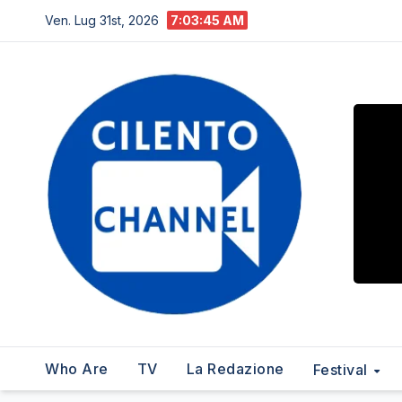
Salta
Ven. Lug 31st, 2026
7:03:46 AM
al
contenuto
Who Are
TV
La Redazione
Festival