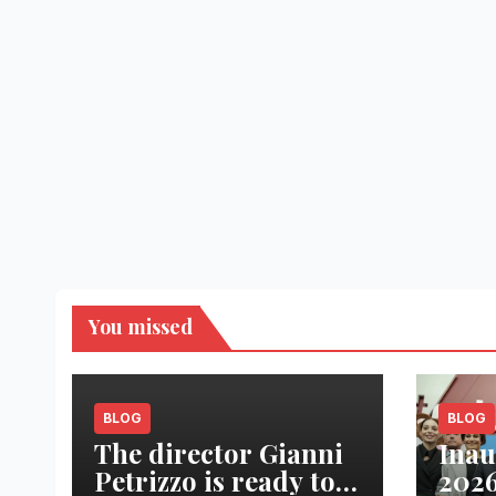
You missed
BLOG
BLOG
The director Gianni
Inau
Petrizzo is ready to
2026