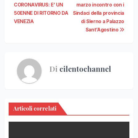
articoli
CORONAVIRUS: E’ UN
marzo incontro con i
50ENNE DI RITORNO DA
Sindaci della provincia
VENEZIA
di Slerno a Palazzo
Sant’Agostino
Di
cilentochannel
Articoli correlati