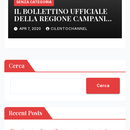
SENZA CATEGORIA
IL BOLLETTINO UFFICIALE
DELLA REGIONE CAMPANIA
DELLE ORE 22.00
APR 7, 2020
CILENTOCHANNEL
Cerca
Cerca
Recent Posts