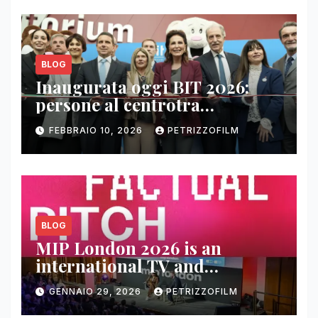
BLOG
Inaugurata oggi BIT 2026:
persone al centrotra
contenuti, relazioni e business
FEBBRAIO 10, 2026
PETRIZZOFILM
BLOG
MIP London 2026 is an
international TV and
streaming content market
GENNAIO 29, 2026
PETRIZZOFILM