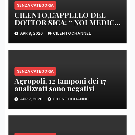
SENZA CATEGORIA
CILENTO,L’APPELLO DEL
DOTTOR SICA: “ NOI MEDICI
DI BASE SIAMO SENZA ARMI
APR 8, 2020
CILENTOCHANNEL
E SENZA PRESIDI”
SENZA CATEGORIA
Agropoli, 12 tamponi dei 17
analizzati sono negativi
APR 7, 2020
CILENTOCHANNEL