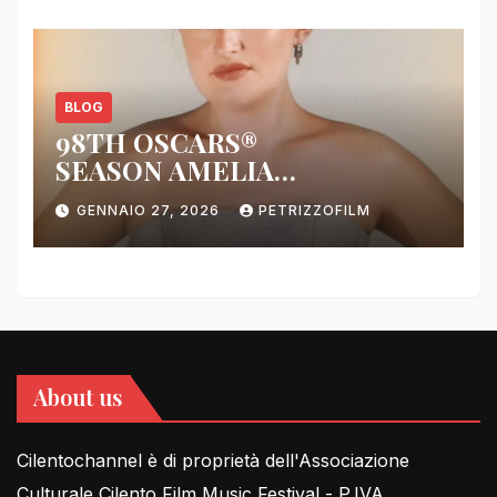
BLOG
98TH OSCARS®
SEASON AMELIA
DIMOLDENBERG RETURNS
GENNAIO 27, 2026
PETRIZZOFILM
FOR THIRD YEAR
About us
Cilentochannel è di proprietà dell'Associazione
Culturale Cilento Film Music Festival - P.IVA