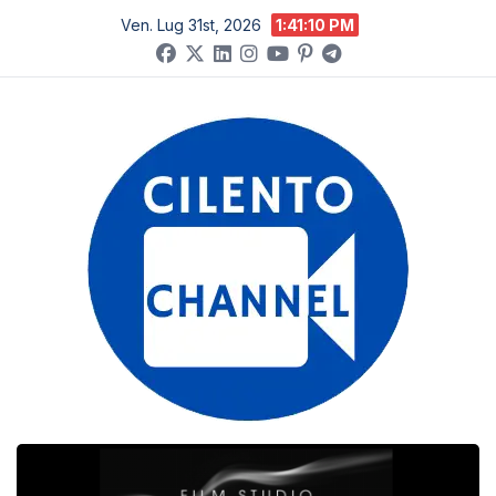
Salta
Ven. Lug 31st, 2026
1:41:11 PM
al
contenuto