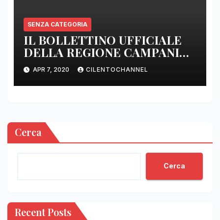
SENZA CATEGORIA
IL BOLLETTINO UFFICIALE
DELLA REGIONE CAMPANIA
DELLE ORE 22.00
APR 7, 2020
CILENTOCHANNEL
Cerca
Cerca
Recent Posts