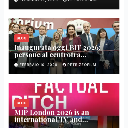
BLOG
Inaugurata oggi BIT 2026:
persone al centrotra
contenuti, relazioni e business
FEBBRAIO 10, 2026
PETRIZZOFILM
BLOG
MIP London 2026 is an
international TV and
streaming content market