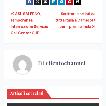
Navigazione
ASL SALERNO,
Scrittori e artisti da
temporanea
tutta Italia a Camerota
articoli
Interruzione Servizio
per il premio Inula
Call Center CUP
Di
cilentochannel
Articoli correlati