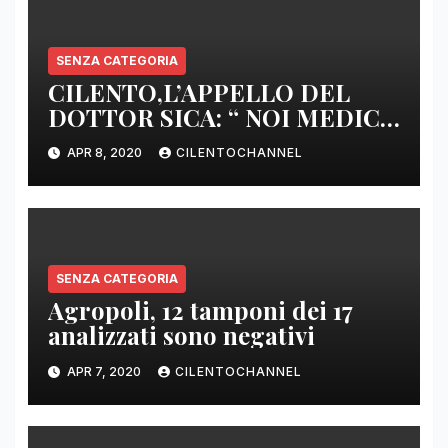
SENZA CATEGORIA
CILENTO,L’APPELLO DEL
DOTTOR SICA: “ NOI MEDICI
DI BASE SIAMO SENZA ARMI
APR 8, 2020
CILENTOCHANNEL
E SENZA PRESIDI”
SENZA CATEGORIA
Agropoli, 12 tamponi dei 17
analizzati sono negativi
APR 7, 2020
CILENTOCHANNEL