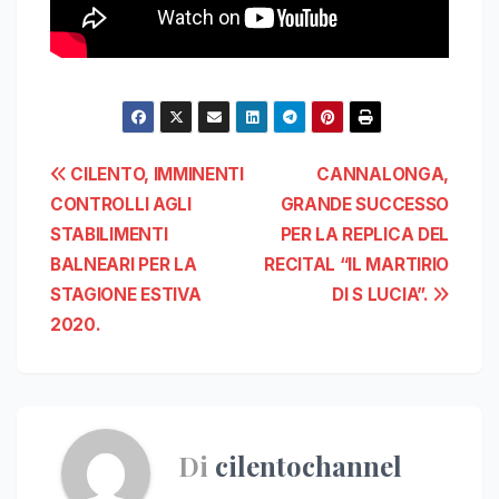
Navigazione
CILENTO, IMMINENTI
CANNALONGA,
CONTROLLI AGLI
GRANDE SUCCESSO
articoli
STABILIMENTI
PER LA REPLICA DEL
BALNEARI PER LA
RECITAL “IL MARTIRIO
STAGIONE ESTIVA
DI S LUCIA”.
2020.
Di
cilentochannel