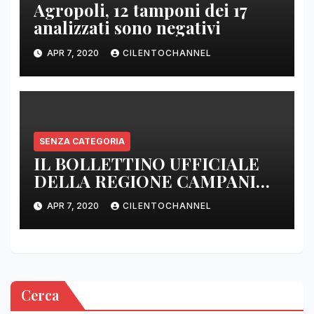
Agropoli, 12 tamponi dei 17
analizzati sono negativi
APR 7, 2020
CILENTOCHANNEL
SENZA CATEGORIA
IL BOLLETTINO UFFICIALE
DELLA REGIONE CAMPANIA
DELLE ORE 22.00
APR 7, 2020
CILENTOCHANNEL
Cerca