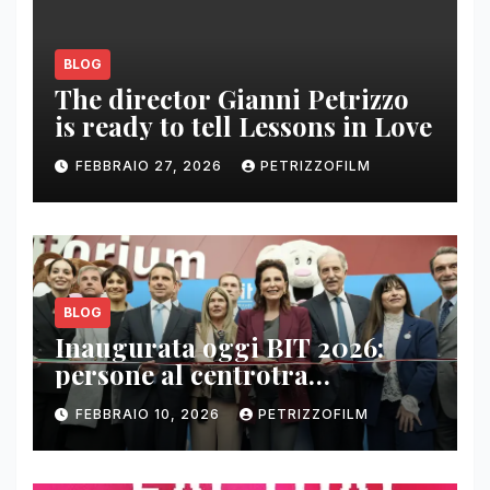
BLOG
The director Gianni Petrizzo
is ready to tell Lessons in Love
FEBBRAIO 27, 2026
PETRIZZOFILM
BLOG
Inaugurata oggi BIT 2026:
persone al centrotra
contenuti, relazioni e business
FEBBRAIO 10, 2026
PETRIZZOFILM