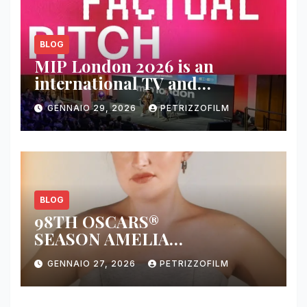
BLOG
MIP London 2026 is an
international TV and
streaming content market
GENNAIO 29, 2026
PETRIZZOFILM
BLOG
98TH OSCARS®
SEASON AMELIA
DIMOLDENBERG RETURNS
GENNAIO 27, 2026
PETRIZZOFILM
FOR THIRD YEAR