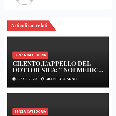
Articoli correlati
SENZA CATEGORIA
CILENTO,L’APPELLO DEL
DOTTOR SICA: “ NOI MEDICI
DI BASE SIAMO SENZA ARMI
APR 8, 2020
CILENTOCHANNEL
E SENZA PRESIDI”
SENZA CATEGORIA