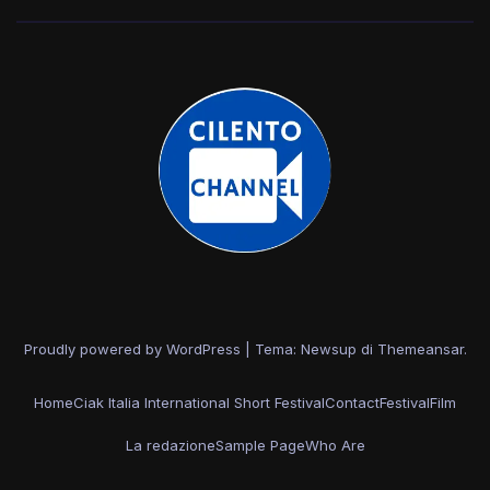
Proudly powered by WordPress
|
Tema: Newsup di
Themeansar
.
Home
Ciak Italia International Short Festival
Contact
Festival
Film
La redazione
Sample Page
Who Are