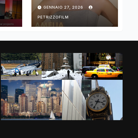
ng
DIMOLDENBERG
GENNAIO 27, 2026
RETURNS FOR
THIRD YEAR
PETRIZZOFILM