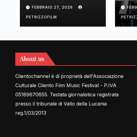
tell Lessons in Love
cent
FEBBRAIO 27, 2026
FEBB
rela
PETRIZZOFILM
PETRIZ
About us
Cilentochannel è di proprietà dell'Associazione
Culturale Cilento Film Music Festival - P.IVA
05189670655. Testata giornalistica registrata
presso il tribunale di Vallo della Lucania
reg.1/03/2013