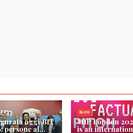
BLOG
gurata oggi BIT
MIP London 20
: persone al
is an internation