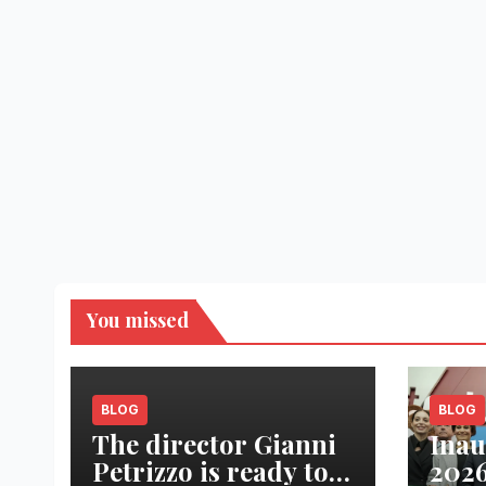
You missed
BLOG
BLOG
The director Gianni
Inau
Petrizzo is ready to
2026