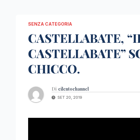
SENZA CATEGORIA
CASTELLABATE, “
CASTELLABATE” SC
CHICCO.
Di
cilentochannel
SET 20, 2019