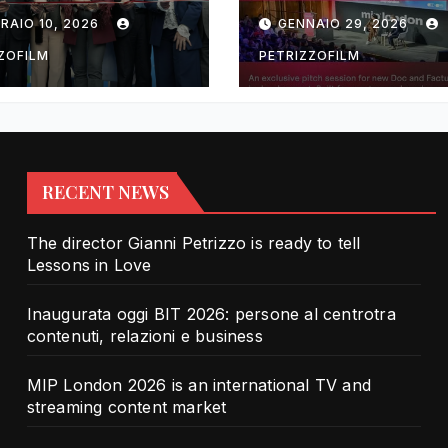
rotra contenuti,
TV and streami
RAIO 10, 2026
GENNAIO 29, 2026
zioni e business
content market
ZOFILM
PETRIZZOFILM
RECENT NEWS
The director Gianni Petrizzo is ready to tell
Lessons in Love
Inaugurata oggi BIT 2026: persone al centrotra
contenuti, relazioni e business
MIP London 2026 is an international TV and
streaming content market