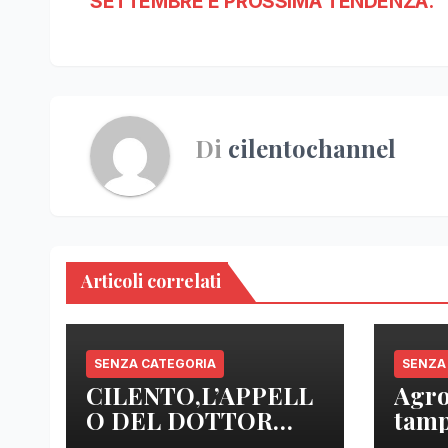
SETTEMBRE E PROSSIMA TENDENZA.
Di
cilentochannel
Articoli correlati
SENZA CATEGORIA
SENZA
CILENTO,L’APPELL
Agro
O DEL DOTTOR
tamp
SICA: “ NOI MEDICI
anal