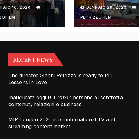
rotra contenuti,
TV and streami
RAIO 10, 2026
GENNAIO 29, 2026
zioni e business
content market
ZOFILM
PETRIZZOFILM
RECENT NEWS
The director Gianni Petrizzo is ready to tell
Lessons in Love
Inaugurata oggi BIT 2026: persone al centrotra
contenuti, relazioni e business
MIP London 2026 is an international TV and
streaming content market