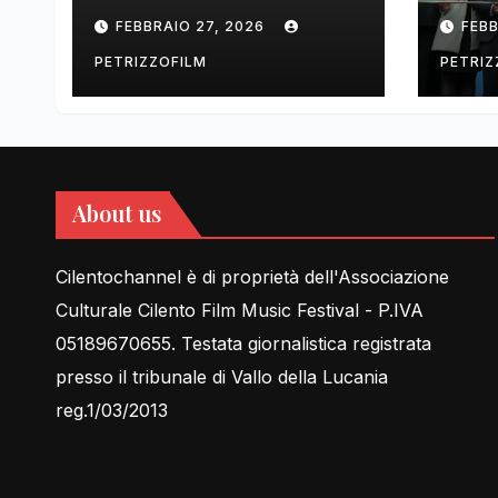
tell Lessons in Love
cent
FEBBRAIO 27, 2026
FEBB
rela
PETRIZZOFILM
PETRIZ
About us
Cilentochannel è di proprietà dell'Associazione
Culturale Cilento Film Music Festival - P.IVA
05189670655. Testata giornalistica registrata
presso il tribunale di Vallo della Lucania
reg.1/03/2013