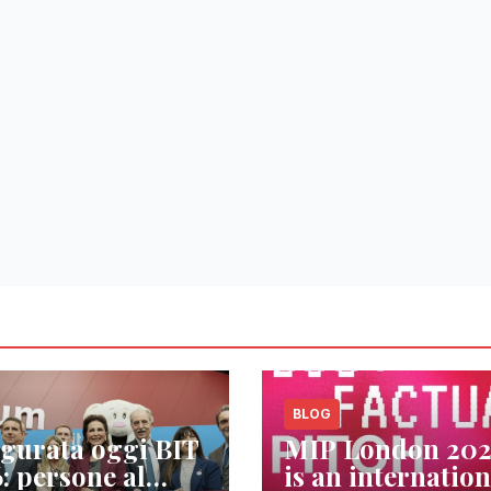
BLOG
gurata oggi BIT
MIP London 20
: persone al
is an internation