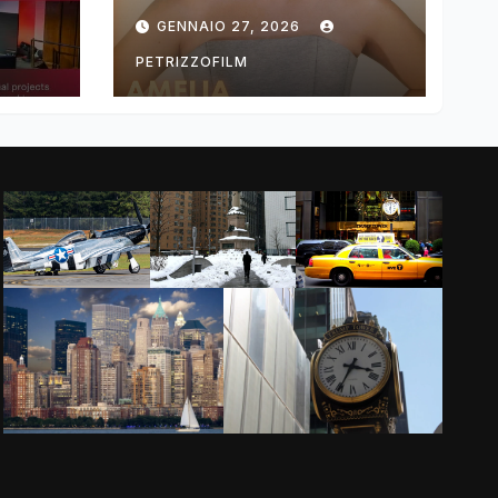
ng
DIMOLDENBERG
GENNAIO 27, 2026
RETURNS FOR
THIRD YEAR
PETRIZZOFILM