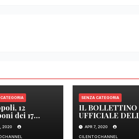
 CATEGORIA
SENZA CATEGORIA
poli, 12
IL BOLLETTINO
oni dei 17
UFFICIALE DEL
izzati sono
REGIONE
, 2020
APR 7, 2020
tivi
CAMPANIA DEL
ORE 22.00
TOCHANNEL
CILENTOCHANNEL