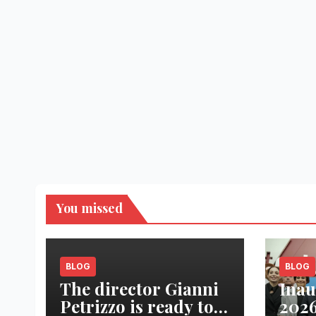
You missed
BLOG
BLOG
The director Gianni
Inau
Petrizzo is ready to
2026