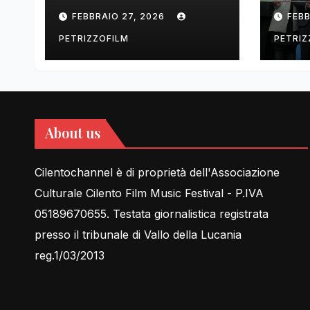
tell Lessons in Love
cent
FEBBRAIO 27, 2026
FEBB
rela
PETRIZZOFILM
PETRIZ
About us
Cilentochannel è di proprietà dell'Associazione
Culturale Cilento Film Music Festival - P.IVA
05189670655. Testata giornalistica registrata
presso il tribunale di Vallo della Lucania
reg.1/03/2013