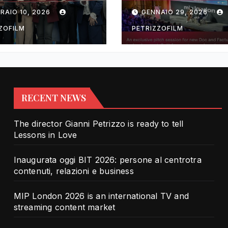
rotra contenuti,
TV and streami
RAIO 10, 2026
GENNAIO 29, 2026
zioni e business
content market
ZOFILM
PETRIZZOFILM
RECENT NEWS
The director Gianni Petrizzo is ready to tell
Lessons in Love
Inaugurata oggi BIT 2026: persone al centrotra
contenuti, relazioni e business
MIP London 2026 is an international TV and
streaming content market