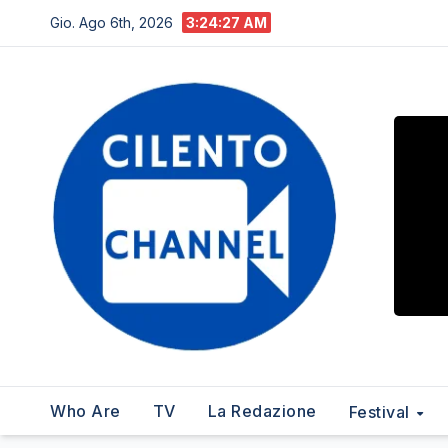
Salta
Gio. Ago 6th, 2026
3:24:28 AM
al
contenuto
Who Are
TV
La Redazione
Festival