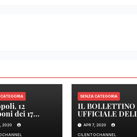
 CATEGORIA
SENZA CATEGORIA
poli, 12
IL BOLLETTINO
oni dei 17
UFFICIALE DEL
izzati sono
REGIONE
, 2020
APR 7, 2020
tivi
CAMPANIA DEL
ORE 22.00
TOCHANNEL
CILENTOCHANNEL