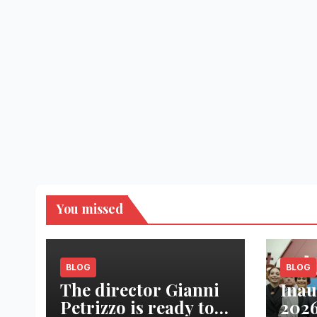
You missed
BLOG
BLOG
The director Gianni
Inau
Petrizzo is ready to
2026