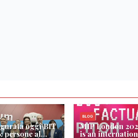
BLOG
gurata oggi BIT
MIP London 20
: persone al
is an internation