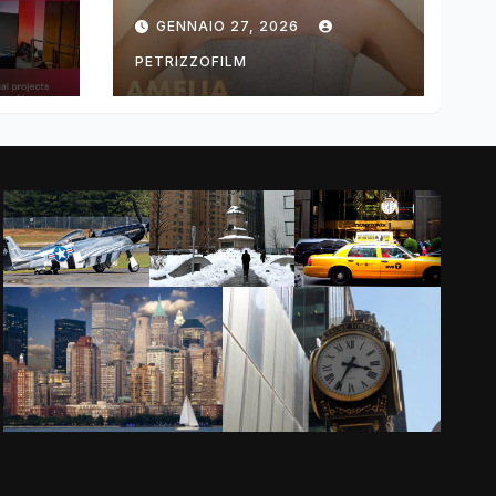
ng
DIMOLDENBERG
GENNAIO 27, 2026
RETURNS FOR
THIRD YEAR
PETRIZZOFILM