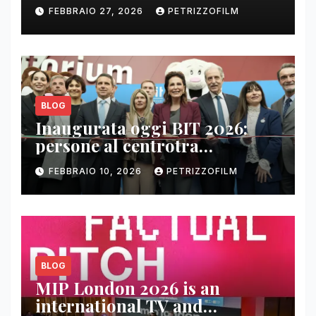
FEBBRAIO 27, 2026
PETRIZZOFILM
BLOG
Inaugurata oggi BIT 2026:
persone al centrotra
contenuti, relazioni e business
FEBBRAIO 10, 2026
PETRIZZOFILM
BLOG
MIP London 2026 is an
international TV and