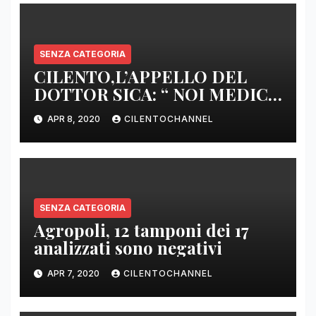
SENZA CATEGORIA
CILENTO,L’APPELLO DEL
DOTTOR SICA: “ NOI MEDICI
DI BASE SIAMO SENZA ARMI
APR 8, 2020
CILENTOCHANNEL
E SENZA PRESIDI”
SENZA CATEGORIA
Agropoli, 12 tamponi dei 17
analizzati sono negativi
APR 7, 2020
CILENTOCHANNEL