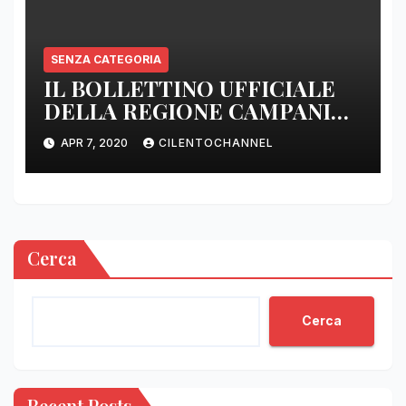
SENZA CATEGORIA
IL BOLLETTINO UFFICIALE
DELLA REGIONE CAMPANIA
DELLE ORE 22.00
APR 7, 2020
CILENTOCHANNEL
Cerca
Cerca
Recent Posts