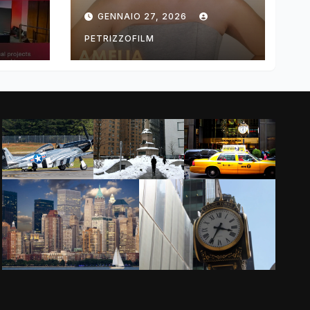
ng
DIMOLDENBERG
GENNAIO 27, 2026
RETURNS FOR
THIRD YEAR
PETRIZZOFILM