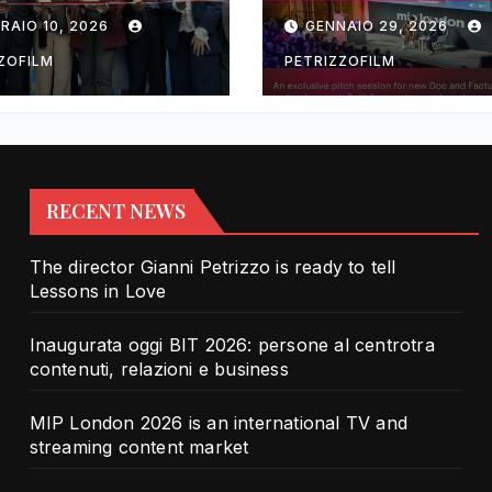
rotra contenuti,
TV and streami
RAIO 10, 2026
GENNAIO 29, 2026
zioni e business
content market
ZOFILM
PETRIZZOFILM
RECENT NEWS
The director Gianni Petrizzo is ready to tell
Lessons in Love
Inaugurata oggi BIT 2026: persone al centrotra
contenuti, relazioni e business
MIP London 2026 is an international TV and
streaming content market