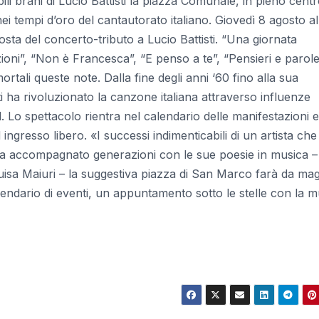
bili brani di Lucio Battisti la piazza Comunale, in pieno centr
i tempi d’oro del cantautorato italiano. Giovedì 8 agosto al
osta del concerto-tributo a Lucio Battisti. “Una giornata
oni”, “Non è Francesca”, “E penso a te”, “Pensieri e parol
rtali queste note. Dalla fine degli anni ‘60 fino alla sua
i ha rivoluzionato la canzone italiana attraverso influenze
 Lo spettacolo rientra nel calendario delle manifestazioni e
ngresso libero. «I successi indimenticabili di un artista che
he ha accompagnato generazioni con le sue poesie in musica –
Luisa Maiuri – la suggestiva piazza di San Marco farà da ma
lendario di eventi, un appuntamento sotto le stelle con la m