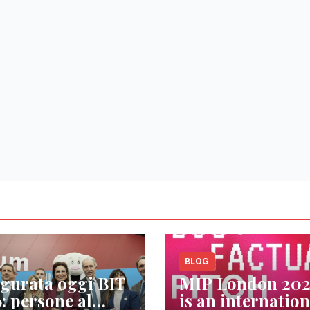
BLOG
gurata oggi BIT
MIP London 20
: persone al
is an internation