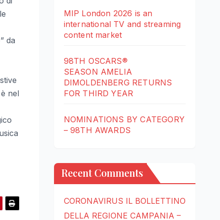
o di
MIP London 2026 is an
le
international TV and streaming
content market
e” da
98TH OSCARS®
SEASON AMELIA
stive
DIMOLDENBERG RETURNS
 è nel
FOR THIRD YEAR
NOMINATIONS BY CATEGORY
gico
– 98TH AWARDS
usica
Recent Comments
CORONAVIRUS IL BOLLETTINO
DELLA REGIONE CAMPANIA –