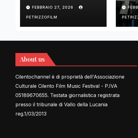
tell Lessons in Love
cent
FEBBRAIO 27, 2026
FEBB
rela
PETRIZZOFILM
PETRIZ
About us
Cilentochannel è di proprietà dell'Associazione
Culturale Cilento Film Music Festival - P.IVA
05189670655. Testata giornalistica registrata
presso il tribunale di Vallo della Lucania
reg.1/03/2013