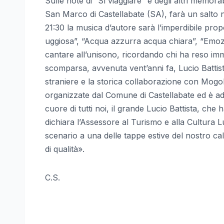
Sulle note di “Sì viaggiare” e degli altri memora
San Marco di Castellabate (SA), farà un salto ne
21:30 la musica d’autore sarà l’imperdibile prop
uggiosa”, “Acqua azzurra acqua chiara”, “Emozi
cantare all’unisono, ricordando chi ha reso immo
scomparsa, avvenuta vent’anni fa, Lucio Battist
straniere e la storica collaborazione con Mogol.
organizzate dal Comune di Castellabate ed è ad i
cuore di tutti noi, il grande Lucio Battista, c
dichiara l’Assessore al Turismo e alla Cultura 
scenario a una delle tappe estive del nostro ca
di qualità».
C.S.