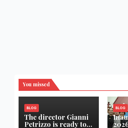
You missed
BLOG
BLOG
The director Gianni
Inau
Petrizzo is ready to
2026