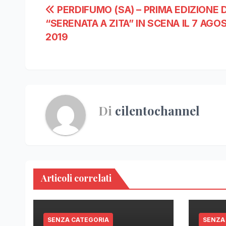
Navigazione
PERDIFUMO (SA) – PRIMA EDIZIONE 
“SERENATA A ZITA” IN SCENA IL 7 AGO
articoli
2019
Di
cilentochannel
Articoli correlati
SENZA CATEGORIA
SENZA