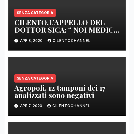
SENZA CATEGORIA
CILENTO,L’APPELLO DEL
DOTTOR SICA: “ NOI MEDICI
DI BASE SIAMO SENZA ARMI
APR 8, 2020
CILENTOCHANNEL
E SENZA PRESIDI”
SENZA CATEGORIA
Agropoli, 12 tamponi dei 17
analizzati sono negativi
APR 7, 2020
CILENTOCHANNEL