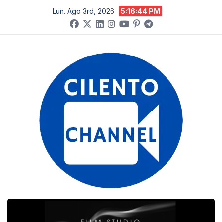
Salta
Lun. Ago 3rd, 2026
5:16:45 PM
al
contenuto