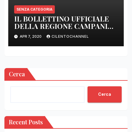
SENZA CATEGORIA
IL BOLLETTINO UFFICIALE
DELLA REGIONE CAMPANIA
DELLE ORE 22.00
APR 7, 2020
CILENTOCHANNEL
Cerca
Cerca
Recent Posts