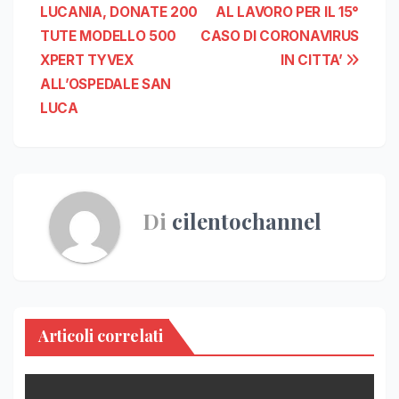
LUCANIA, DONATE 200
AL LAVORO PER IL 15°
articoli
TUTE MODELLO 500
CASO DI CORONAVIRUS
XPERT TYVEX
IN CITTA’
ALL’OSPEDALE SAN
LUCA
Di
cilentochannel
Articoli correlati