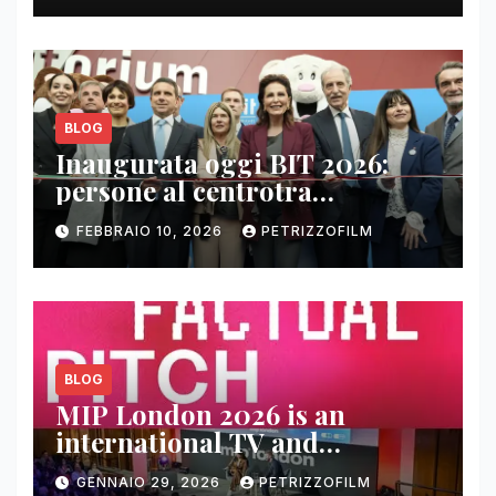
BLOG
Inaugurata oggi BIT 2026:
persone al centrotra
contenuti, relazioni e business
FEBBRAIO 10, 2026
PETRIZZOFILM
BLOG
MIP London 2026 is an
international TV and
streaming content market
GENNAIO 29, 2026
PETRIZZOFILM