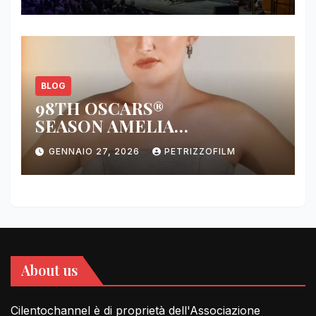
BLOG
98TH OSCARS®
SEASON AMELIA
DIMOLDENBERG RETURNS
GENNAIO 27, 2026
PETRIZZOFILM
FOR THIRD YEAR
About us
Cilentochannel è di proprietà dell'Associazione