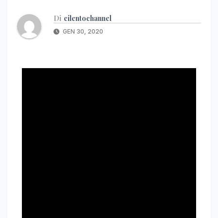
Di
cilentochannel
GEN 30, 2020