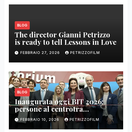
BLOG
The director Gianni Petrizzo
is ready to tell Lessons in Love
FEBBRAIO 27, 2026
PETRIZZOFILM
BLOG
Inaugurata oggi BIT 2026:
persone al centrotra
contenuti, relazioni e business
FEBBRAIO 10, 2026
PETRIZZOFILM