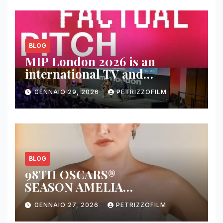
BLOG
MIP London 2026 is an
international TV and
streaming content market
GENNAIO 29, 2026
PETRIZZOFILM
BLOG
98TH OSCARS®
SEASON AMELIA
DIMOLDENBERG RETURNS
GENNAIO 27, 2026
PETRIZZOFILM
FOR THIRD YEAR