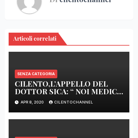
Articoli correlati
SENZA CATEGORIA
CILENTO,L’APPELLO DEL
DOTTOR SICA: “ NOI MEDICI
DI BASE SIAMO SENZA ARMI
APR 8, 2020
CILENTOCHANNEL
E SENZA PRESIDI”