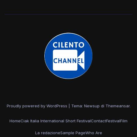
Proudly powered by WordPress
|
Tema: Newsup di
Themeansar
.
Home
Ciak Italia International Short Festival
Contact
Festival
Film
La redazione
Sample Page
Who Are