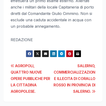
effettuerà un primo esame esterno. Allertati
anche i militari della locale Capitaneria di porto
diretti dal Comandante Giulio Cimmino. Non si
esclude una caduta accidentale in acqua con
un probabile annegamento.
REDAZIONE
Navigazione
AGROPOLI,
SALERNO,
QUATTRO NUOVE
COMMERCIALIZZAZION
articoli
OPERE PUBBLICHE PER
E ILLECITA DI CORALLO
LA CITTADINA
ROSSO IN PROVINCIA DI
AGROPOLESE.
SALERNO.