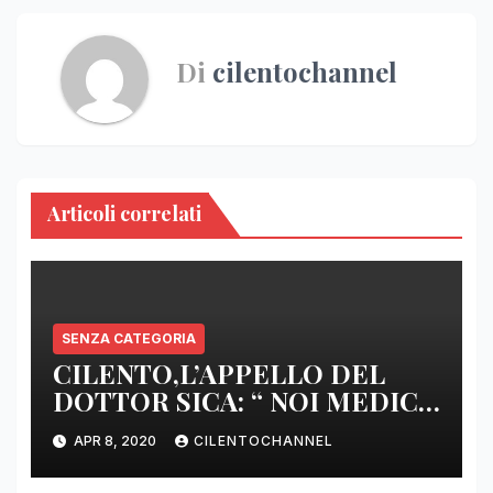
Di
cilentochannel
Articoli correlati
SENZA CATEGORIA
CILENTO,L’APPELLO DEL
DOTTOR SICA: “ NOI MEDICI
DI BASE SIAMO SENZA ARMI
APR 8, 2020
CILENTOCHANNEL
E SENZA PRESIDI”