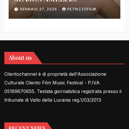
DIMOLDENBERG RETURNS
GENNAIO 27, 2026
PETRIZZOFILM
FOR THIRD YEAR
About us
Cilentochannel è di proprietà dell'Associazione
Culturale Cilento Film Music Festival - P.IVA
05189670655. Testata giornalistica registrata presso il
tribunale di Vallo della Lucania reg.1/03/2013
RECENT NEWS