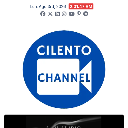
Salta
Lun. Ago 3rd, 2026
2:01:48 AM
al
contenuto