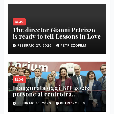
BLOG
The director Gianni Petrizzo
is ready to tell Lessons in Love
FEBBRAIO 27, 2026
PETRIZZOFILM
BLOG
Inaugurata oggi BIT 2026:
persone al centrotra
contenuti, relazioni e business
FEBBRAIO 10, 2026
PETRIZZOFILM