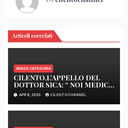
Articoli correlati
SENZA CATEGORIA
CILENTO,L’APPELLO DEL
DOTTOR SICA: “ NOI MEDICI
DI BASE SIAMO SENZA ARMI
APR 8, 2020
CILENTOCHANNEL
E SENZA PRESIDI”