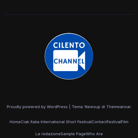
Proudly powered by WordPress
|
Tema: Newsup di
Themeansar
.
Home
Ciak Italia International Short Festival
Contact
Festival
Film
La redazione
Sample Page
Who Are