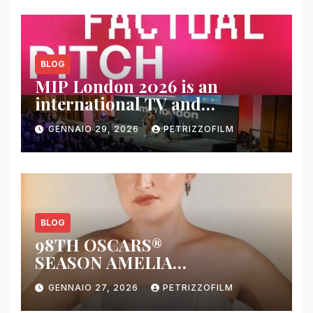
BLOG
MIP London 2026 is an
international TV and
streaming content market
GENNAIO 29, 2026
PETRIZZOFILM
BLOG
98TH OSCARS®
SEASON AMELIA
DIMOLDENBERG RETURNS
GENNAIO 27, 2026
PETRIZZOFILM
FOR THIRD YEAR