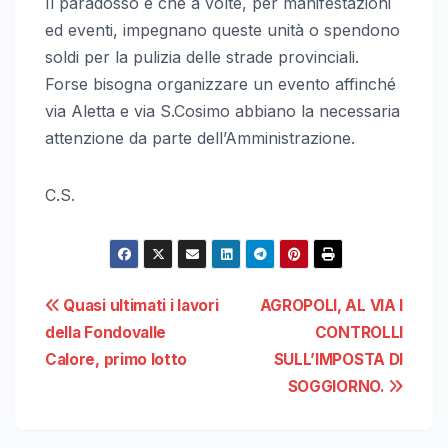
Il paradosso è che a volte, per manifestazioni
ed eventi, impegnano queste unità o spendono
soldi per la pulizia delle strade provinciali.
Forse bisogna organizzare un evento affinché
via Aletta e via S.Cosimo abbiano la necessaria
attenzione da parte dell’Amministrazione.
C.S.
Navigazione
Quasi ultimati i lavori
AGROPOLI, AL VIA I
della Fondovalle
CONTROLLI
articoli
Calore, primo lotto
SULL’IMPOSTA DI
SOGGIORNO.