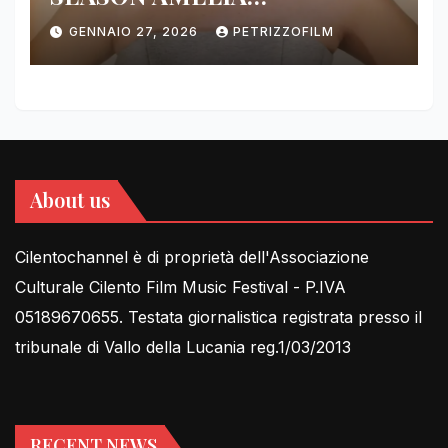
DIMOLDENBERG RETURNS
GENNAIO 27, 2026
PETRIZZOFILM
FOR THIRD YEAR
About us
Cilentochannel è di proprietà dell'Associazione
Culturale Cilento Film Music Festival - P.IVA
05189670655. Testata giornalistica registrata presso il
tribunale di Vallo della Lucania reg.1/03/2013
RECENT NEWS