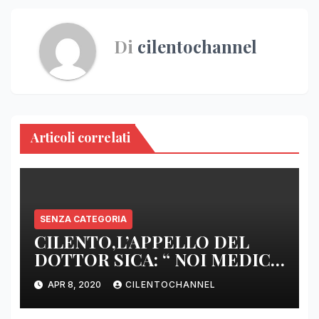
Di
cilentochannel
Articoli correlati
SENZA CATEGORIA
CILENTO,L’APPELLO DEL
DOTTOR SICA: “ NOI MEDICI
DI BASE SIAMO SENZA ARMI
APR 8, 2020
CILENTOCHANNEL
E SENZA PRESIDI”