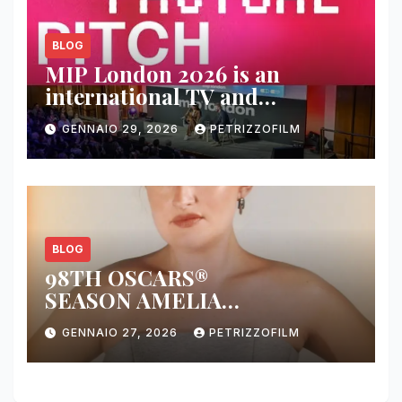
BLOG
MIP London 2026 is an
international TV and
streaming content market
GENNAIO 29, 2026
PETRIZZOFILM
BLOG
98TH OSCARS®
SEASON AMELIA
DIMOLDENBERG RETURNS
GENNAIO 27, 2026
PETRIZZOFILM
FOR THIRD YEAR