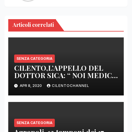
Articoli correlati
SENZA CATEGORIA
CILENTO,L’APPELLO DEL
DOTTOR SICA: “ NOI MEDICI
DI BASE SIAMO SENZA ARMI
APR 8, 2020
CILENTOCHANNEL
E SENZA PRESIDI”
SENZA CATEGORIA