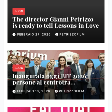
BLOG
The director Gianni Petrizzo
is ready to tell Lessons in Love
FEBBRAIO 27, 2026
PETRIZZOFILM
BLOG
Inaugurata oggi BIT 2026:
persone al centrotra
contenuti, relazioni e business
FEBBRAIO 10, 2026
PETRIZZOFILM