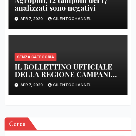
Agropoli, 12 tamponi dei 17
analizzati sono negativi
APR 7, 2020
CILENTOCHANNEL
SENZA CATEGORIA
IL BOLLETTINO UFFICIALE
DELLA REGIONE CAMPANIA
DELLE ORE 22.00
APR 7, 2020
CILENTOCHANNEL
Cerca