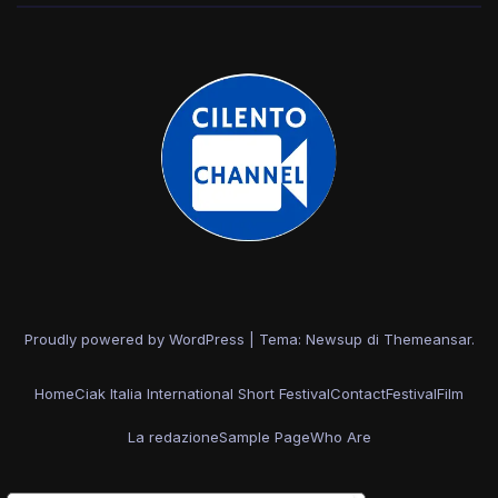
Proudly powered by WordPress
|
Tema: Newsup di
Themeansar
.
Home
Ciak Italia International Short Festival
Contact
Festival
Film
La redazione
Sample Page
Who Are