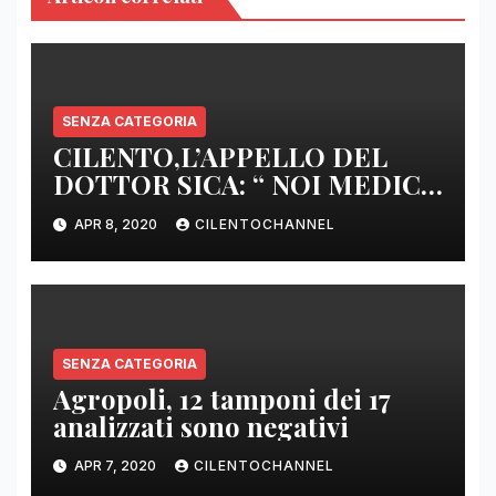
SENZA CATEGORIA
CILENTO,L’APPELLO DEL
DOTTOR SICA: “ NOI MEDICI
DI BASE SIAMO SENZA ARMI
APR 8, 2020
CILENTOCHANNEL
E SENZA PRESIDI”
SENZA CATEGORIA
Agropoli, 12 tamponi dei 17
analizzati sono negativi
APR 7, 2020
CILENTOCHANNEL