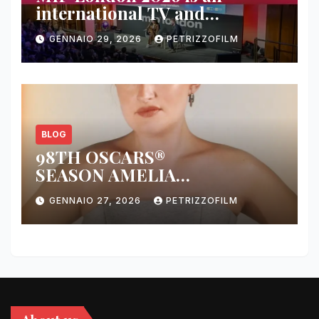
international TV and
streaming content market
GENNAIO 29, 2026
PETRIZZOFILM
BLOG
98TH OSCARS®
SEASON AMELIA
DIMOLDENBERG RETURNS
GENNAIO 27, 2026
PETRIZZOFILM
FOR THIRD YEAR