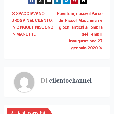
Navigazione
SPACCIAVANO
Paestum, nasce il Parco
DROGA NEL CILENTO.
dei Piccoli Macchinari e
articoli
IN CINQUE FINISCONO
giochi antichi all’ombra
IN MANETTE
dei Templi:
inaugurazione 27
gennaio 2020
Di
cilentochannel
Articoli correlati