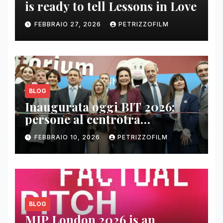
is ready to tell Lessons in Love
FEBBRAIO 27, 2026
PETRIZZOFILM
BLOG
Inaugurata oggi BIT 2026:
persone al centrotra
contenuti, relazioni e business
FEBBRAIO 10, 2026
PETRIZZOFILM
BLOG
MIP London 2026 is an