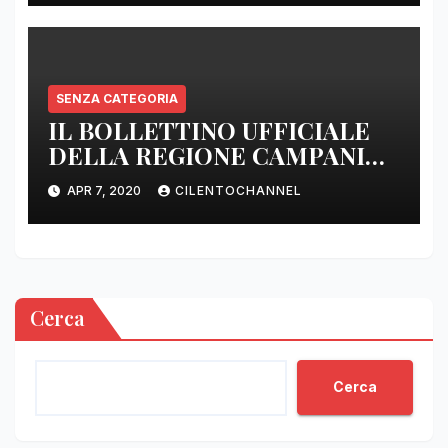
SENZA CATEGORIA
IL BOLLETTINO UFFICIALE
DELLA REGIONE CAMPANIA
DELLE ORE 22.00
APR 7, 2020
CILENTOCHANNEL
Cerca
Cerca