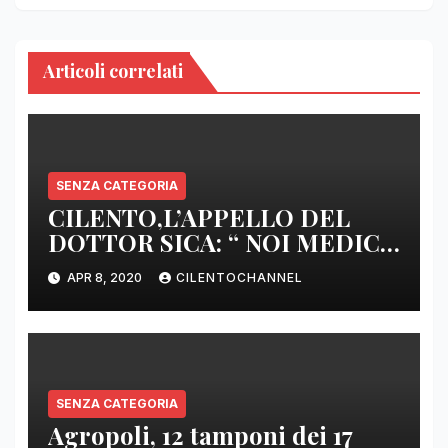
Articoli correlati
SENZA CATEGORIA
CILENTO,L’APPELLO DEL
DOTTOR SICA: “ NOI MEDICI
DI BASE SIAMO SENZA ARMI
APR 8, 2020
CILENTOCHANNEL
E SENZA PRESIDI”
SENZA CATEGORIA
Agropoli, 12 tamponi dei 17