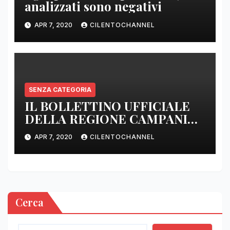
analizzati sono negativi
APR 7, 2020
CILENTOCHANNEL
SENZA CATEGORIA
IL BOLLETTINO UFFICIALE
DELLA REGIONE CAMPANIA
DELLE ORE 22.00
APR 7, 2020
CILENTOCHANNEL
Cerca