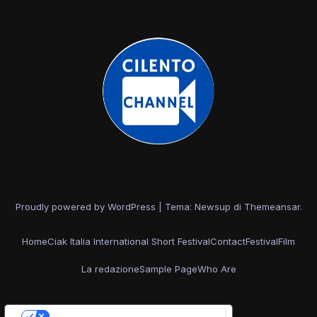
Proudly powered by WordPress
|
Tema: Newsup di
Themeansar
.
Home
Ciak Italia International Short Festival
Contact
Festival
Film
La redazione
Sample Page
Who Are
Le tue preferenze relative alla privacy