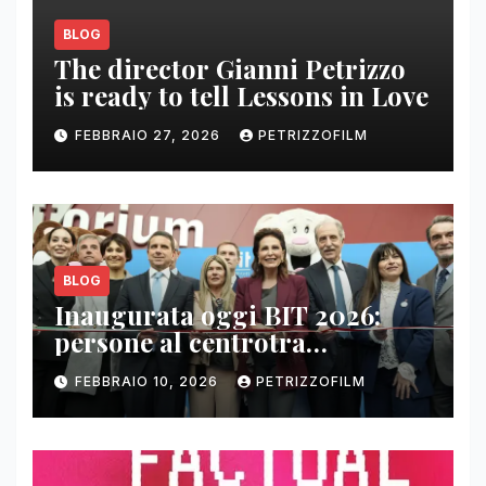
BLOG
The director Gianni Petrizzo
is ready to tell Lessons in Love
FEBBRAIO 27, 2026
PETRIZZOFILM
BLOG
Inaugurata oggi BIT 2026:
persone al centrotra
contenuti, relazioni e business
FEBBRAIO 10, 2026
PETRIZZOFILM