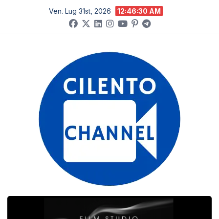
Salta
Ven. Lug 31st, 2026
12:46:31 AM
al
contenuto