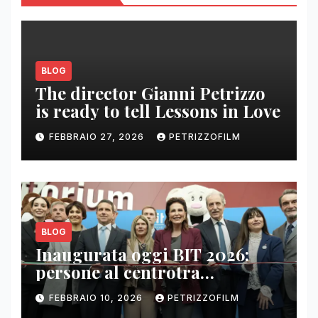
BLOG
The director Gianni Petrizzo
is ready to tell Lessons in Love
FEBBRAIO 27, 2026
PETRIZZOFILM
BLOG
Inaugurata oggi BIT 2026:
persone al centrotra
contenuti, relazioni e business
FEBBRAIO 10, 2026
PETRIZZOFILM