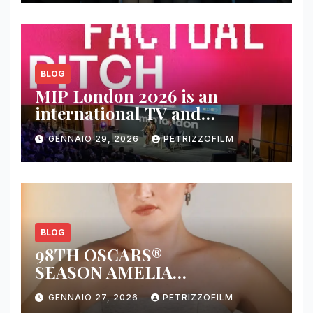
BLOG
MIP London 2026 is an
international TV and
streaming content market
GENNAIO 29, 2026
PETRIZZOFILM
BLOG
98TH OSCARS®
SEASON AMELIA
DIMOLDENBERG RETURNS
GENNAIO 27, 2026
PETRIZZOFILM
FOR THIRD YEAR