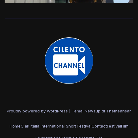
Proudly powered by WordPress
|
Tema: Newsup di
Themeansar
.
Home
Ciak Italia International Short Festival
Contact
Festival
Film
La redazione
Sample Page
Who Are