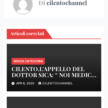
Di
cilentochannel
Articoli correlati
SENZA CATEGORIA
CILENTO,L’APPELLO DEL
DOTTOR SICA: “ NOI MEDICI
DI BASE SIAMO SENZA ARMI
APR 8, 2020
CILENTOCHANNEL
E SENZA PRESIDI”