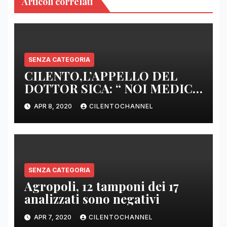
Articoli correlati
SENZA CATEGORIA
CILENTO,L’APPELLO DEL
DOTTOR SICA: “ NOI MEDICI
DI BASE SIAMO SENZA ARMI
APR 8, 2020
CILENTOCHANNEL
E SENZA PRESIDI”
SENZA CATEGORIA
Agropoli, 12 tamponi dei 17
analizzati sono negativi
APR 7, 2020
CILENTOCHANNEL