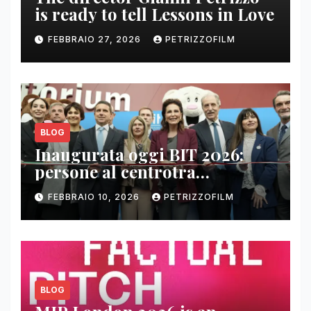
is ready to tell Lessons in Love
FEBBRAIO 27, 2026
PETRIZZOFILM
BLOG
Inaugurata oggi BIT 2026:
persone al centrotra
contenuti, relazioni e business
FEBBRAIO 10, 2026
PETRIZZOFILM
BLOG