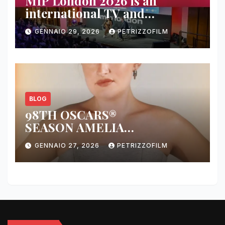
MIP London 2026 is an
international TV and
streaming content market
GENNAIO 29, 2026
PETRIZZOFILM
BLOG
98TH OSCARS®
SEASON AMELIA
DIMOLDENBERG RETURNS
GENNAIO 27, 2026
PETRIZZOFILM
FOR THIRD YEAR