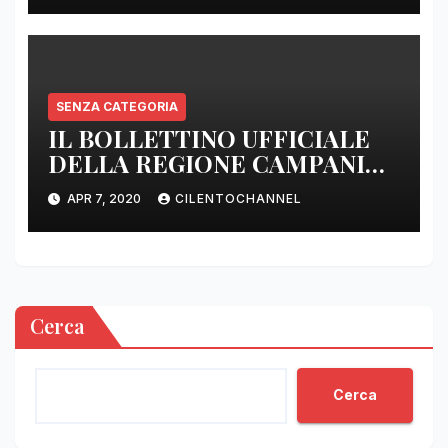
SENZA CATEGORIA
IL BOLLETTINO UFFICIALE
DELLA REGIONE CAMPANIA
DELLE ORE 22.00
APR 7, 2020
CILENTOCHANNEL
Cerca
Cerca