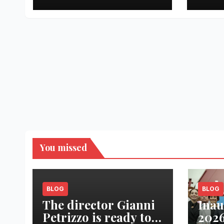
SENZA PRESIDI”
You missed
BLOG
BLOG
The director Gianni
Inau
Petrizzo is ready to
2026