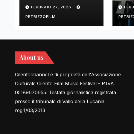
tell Lessons in Love
cent
FEBBRAIO 27, 2026
FEBB
rela
PETRIZZOFILM
PETRIZ
About us
Cilentochannel è di proprietà dell'Associazione
Culturale Cilento Film Music Festival - P.IVA
05189670655. Testata giornalistica registrata
presso il tribunale di Vallo della Lucania
reg.1/03/2013