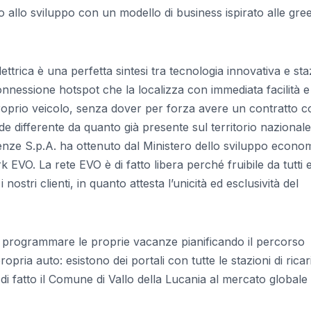
 allo sviluppo con un modello di business ispirato alle gre
lettrica è una perfetta sintesi tra tecnologia innovativa e st
connessione hotspot che la localizza con immediata facilità e
 proprio veicolo, senza dover per forza avere un contratto c
e differente da quanto già presente sul territorio nazionale
enze S.p.A. ha ottenuto dal Ministero dello sviluppo econo
k EVO. La rete EVO è di fatto libera perché fruibile da tutti e 
ostri clienti, in quanto attesta l’unicità ed esclusività del
ato a programmare le proprie vacanze pianificando il percorso
opria auto: esistono dei portali con tutte le stazioni di ricar
 di fatto il Comune di Vallo della Lucania al mercato globale