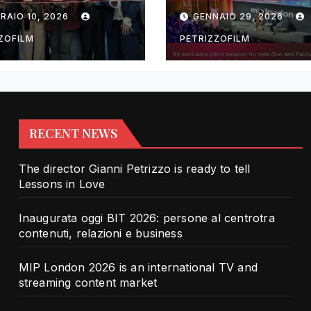
rotra contenuti,
TV and streami
RAIO 10, 2026
GENNAIO 29, 2026
zioni e business
content market
ZOFILM
PETRIZZOFILM
RECENT NEWS
The director Gianni Petrizzo is ready to tell
Lessons in Love
Inaugurata oggi BIT 2026: persone al centrotra
contenuti, relazioni e business
MIP London 2026 is an international TV and
streaming content market