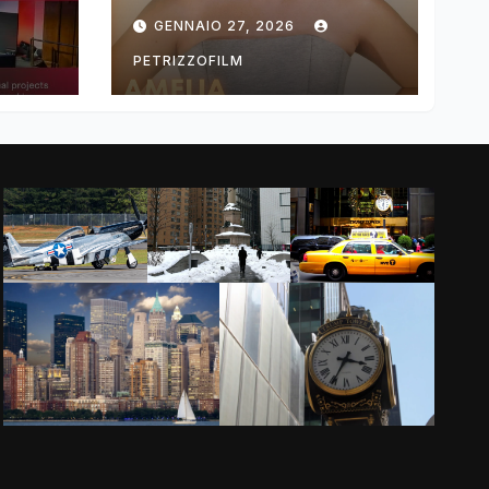
ng
DIMOLDENBERG
GENNAIO 27, 2026
RETURNS FOR
THIRD YEAR
PETRIZZOFILM