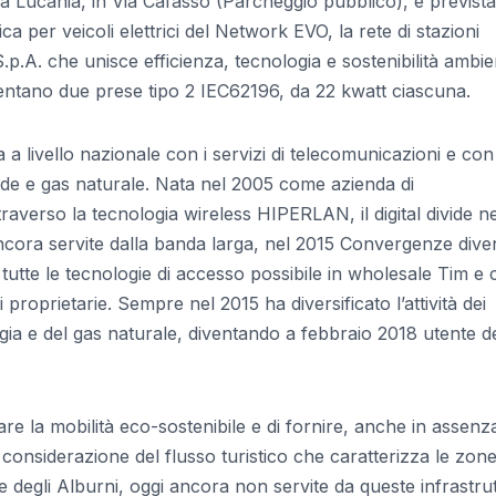
la Lucania, in Via Cafasso (Parcheggio pubblico), è prevista
a per veicoli elettrici del Network EVO, la rete di stazioni
p.A. che unisce efficienza, tecnologia e sostenibilità ambie
resentano due prese tipo 2 IEC62196, da 22 kwatt ciascuna.
a livello nazionale con i servizi di telecomunicazioni e con 
de e gas naturale. Nata nel 2005 come azienda di
traverso la tecnologia wireless HIPERLAN, il digital divide ne
ancora servite dalla banda larga, nel 2015 Convergenze dive
utte le tecnologie di accesso possibile in wholesale Tim e
prietarie. Sempre nel 2015 ha diversificato l’attività dei
rgia e del gas naturale, diventando a febbraio 2018 utente d
are la mobilità eco-sostenibile e di fornire, anche in assenza
considerazione del flusso turistico che caratterizza le zone
e degli Alburni, oggi ancora non servite da queste infrastru