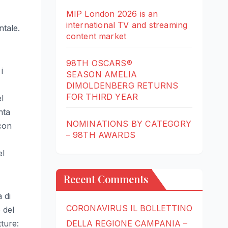
MIP London 2026 is an
international TV and streaming
ntale.
content market
98TH OSCARS®
i
SEASON AMELIA
DIMOLDENBERG RETURNS
FOR THIRD YEAR
l
nta
NOMINATIONS BY CATEGORY
 con
– 98TH AWARDS
el
Recent Comments
 di
CORONAVIRUS IL BOLLETTINO
 del
tture:
DELLA REGIONE CAMPANIA –