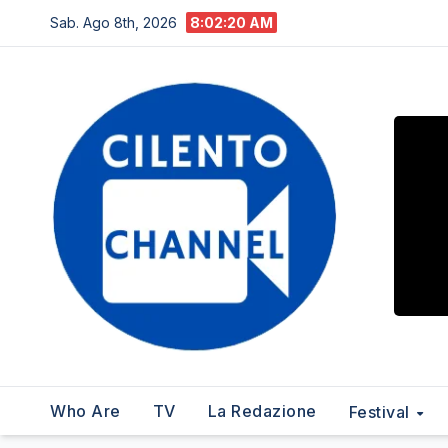
Salta
Sab. Ago 8th, 2026
8:02:21 AM
al
contenuto
Who Are
TV
La Redazione
Festival