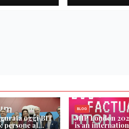
BLOG
gurata oggi BIT
MIP London 20
: persone al
is an internation