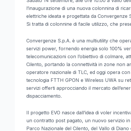
Sabato 14 settembre, alle ore 10.00 a Vallo del
l’inaugurazione di una nuova colonnina di ricaric
elettriche ideata e progettata da Convergenze S.
Si tratta di colonnine di facile utilizzo, che p
Convergenze S.p.A. è una multiutility che opera 
servizi power, fornendo energia solo 100% ver
telecomunicazioni con l’obiettivo di colmare, at
Cilento, portando la connettività in zone non 
operatore nazionale di TLC, ed oggi opera con t
tecnologia FTTH GPON e Wireless UWA su reti pro
servizi offerti approcciando il mercato dell’ene
dispacciamento.
Il progetto EVO nasce dall’idea di voler incentiv
un contratto post pagato, un nuovo servizio in 
Parco Nazionale del Cilento, del Vallo di Diano 