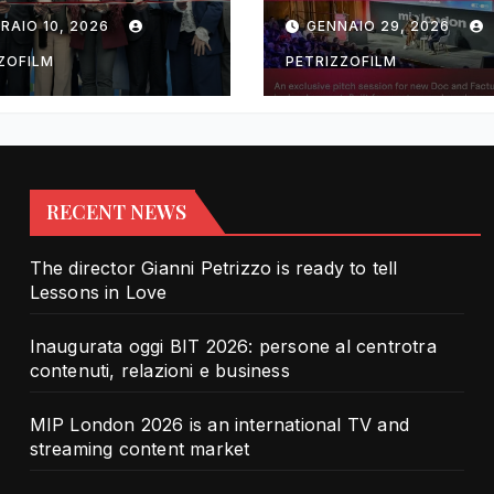
rotra contenuti,
TV and streami
RAIO 10, 2026
GENNAIO 29, 2026
zioni e business
content market
ZOFILM
PETRIZZOFILM
RECENT NEWS
The director Gianni Petrizzo is ready to tell
Lessons in Love
Inaugurata oggi BIT 2026: persone al centrotra
contenuti, relazioni e business
MIP London 2026 is an international TV and
streaming content market