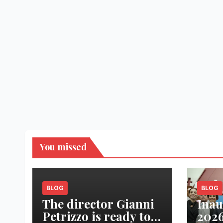
You missed
BLOG
BLOG
The director Gianni
Inau
Petrizzo is ready to
2026