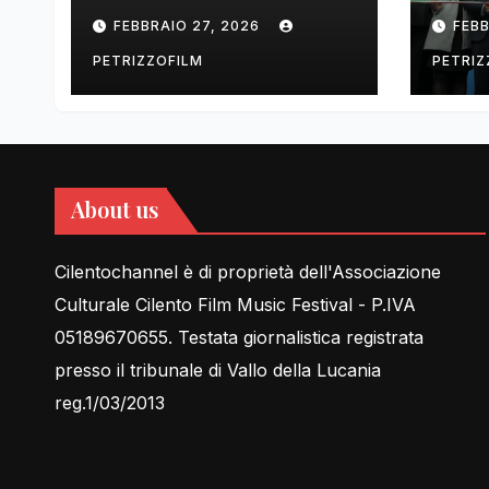
tell Lessons in Love
cent
FEBBRAIO 27, 2026
FEBB
rela
PETRIZZOFILM
PETRIZ
About us
Cilentochannel è di proprietà dell'Associazione
Culturale Cilento Film Music Festival - P.IVA
05189670655. Testata giornalistica registrata
presso il tribunale di Vallo della Lucania
reg.1/03/2013