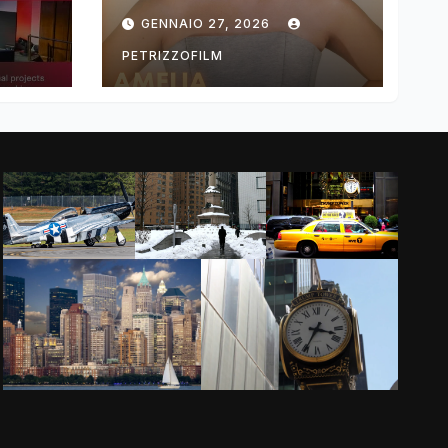
ng
DIMOLDENBERG
GENNAIO 27, 2026
RETURNS FOR
THIRD YEAR
PETRIZZOFILM