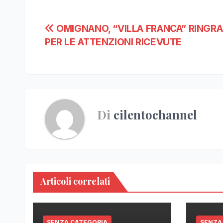
Navigazione
OMIGNANO, “VILLA FRANCA” RINGRA
PER LE ATTENZIONI RICEVUTE
articoli
Di
cilentochannel
Articoli correlati
SENZA CATEGORIA
SENZA