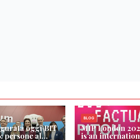
BLOG
gurata oggi BIT
MIP London 20
: persone al
is an internation