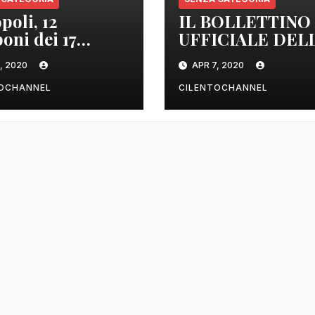
poli, 12
IL BOLLETTINO
oni dei 17
UFFICIALE DEL
izzati sono
REGIONE
, 2020
APR 7, 2020
tivi
CAMPANIA DEL
ORE 22.00
TOCHANNEL
CILENTOCHANNEL