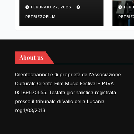
tell Lessons in Love
cent
FEBBRAIO 27, 2026
FEBB
rela
PETRIZZOFILM
PETRIZ
About us
Cilentochannel è di proprietà dell'Associazione
Culturale Cilento Film Music Festival - P.IVA
05189670655. Testata giornalistica registrata
presso il tribunale di Vallo della Lucania
reg.1/03/2013