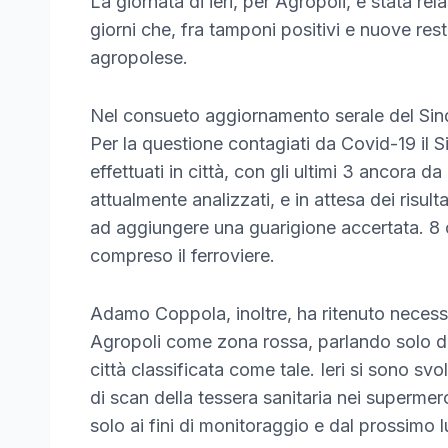
La giornata di ieri, per Agropoli, è stata re
giorni che, fra tamponi positivi e nuove rest
agropolese.
Nel consueto aggiornamento serale del Sin
Per la questione contagiati da Covid-19 il S
effettuati in città, con gli ultimi 3 ancora 
attualmente analizzati, e in attesa dei risultat
ad aggiungere una guarigione accertata. 8 c
compreso il ferroviere.
Adamo Coppola, inoltre, ha ritenuto necessa
Agropoli come zona rossa, parlando solo di 
città classificata come tale. Ieri si sono sv
di scan della tessera sanitaria nei superme
solo ai fini di monitoraggio e dal prossimo l