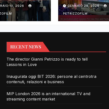
rotra contenuti,
TV and streami
RAIO 10, 2026
GENNAIO 29, 2026
zioni e business
content market
ZOFILM
PETRIZZOFILM
RECENT NEWS
The director Gianni Petrizzo is ready to tell
Lessons in Love
Inaugurata oggi BIT 2026: persone al centrotra
contenuti, relazioni e business
MIP London 2026 is an international TV and
streaming content market