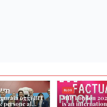
BLOG
gurata oggi BIT
MIP London 20
: persone al
is an internation