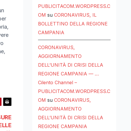
PUBLICITACOM.WORDPRESS.C
un
OM
su
CORONAVIRUS, IL
per
BOLLETTINO DELLA REGIONE
ria,
CAMPANIA
vere
ro
CORONAVIRUS,
ne,
AGGIORNAMENTO
DELL’UNITÀ DI CRISI DELLA
REGIONE CAMPANIA — …
Cilento Channel –
PUBLICITACOM.WORDPRESS.C
OM
su
CORONAVIRUS,
AGGIORNAMENTO
SURE
DELL’UNITÀ DI CRISI DELLA
ELLE
REGIONE CAMPANIA