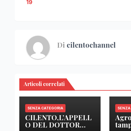
articoli
19
Di
cilentochannel
Articoli correlati
SENZA CATEGORIA
SENZA
CILENTO,L’APPELL
Agro
O DEL DOTTOR
tamp