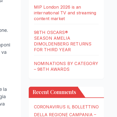
si
MIP London 2026 is an
international TV and streaming
content market
one.
98TH OSCARS®
SEASON AMELIA
DIMOLDENBERG RETURNS
mponi
FOR THIRD YEAR
i va
NOMINATIONS BY CATEGORY
– 98TH AWARDS
e la
Recent Comments
gia
iva
CORONAVIRUS IL BOLLETTINO
DELLA REGIONE CAMPANIA –