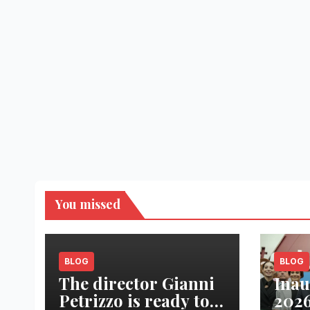
You missed
BLOG
BLOG
The director Gianni
Inau
Petrizzo is ready to
2026