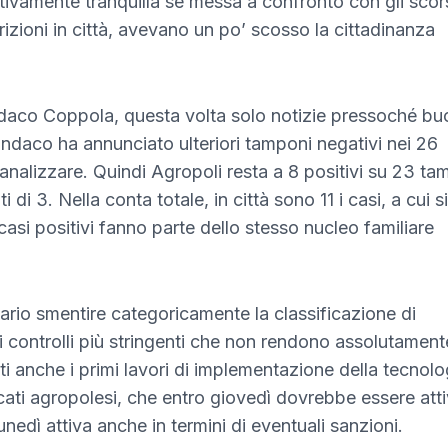
lativamente tranquilla se messa a confronto con gli scor
rizioni in città, avevano un po’ scosso la cittadinanza
daco Coppola, questa volta solo notizie pressoché bu
indaco ha annunciato ulteriori tamponi negativi nei 26
da analizzare. Quindi Agropoli resta a 8 positivi su 23 ta
i di 3. Nella conta totale, in città sono 11 i casi, a cui s
asi positivi fanno parte dello stesso nucleo familiare
rio smentire categoricamente la classificazione di
controlli più stringenti che non rendono assolutament
olti anche i primi lavori di implementazione della tecnolo
rcati agropolesi, che entro giovedì dovrebbe essere att
unedì attiva anche in termini di eventuali sanzioni.