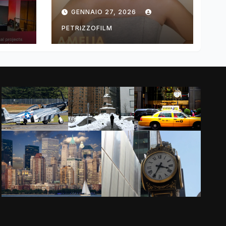
ng
DIMOLDENBERG
GENNAIO 27, 2026
RETURNS FOR
THIRD YEAR
PETRIZZOFILM