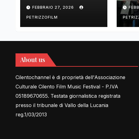
tell Lessons in Love
cent
FEBBRAIO 27, 2026
FEBB
rela
PETRIZZOFILM
PETRIZ
About us
Cilentochannel è di proprietà dell'Associazione
Culturale Cilento Film Music Festival - P.IVA
05189670655. Testata giornalistica registrata
presso il tribunale di Vallo della Lucania
reg.1/03/2013