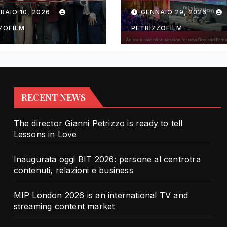
rotra contenuti,
TV and streami
RAIO 10, 2026
GENNAIO 29, 2026
zioni e business
content market
ZOFILM
PETRIZZOFILM
RECENT NEWS
The director Gianni Petrizzo is ready to tell
Lessons in Love
Inaugurata oggi BIT 2026: persone al centrotra
contenuti, relazioni e business
MIP London 2026 is an international TV and
streaming content market