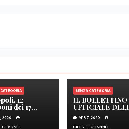
 CATEGORIA
SENZA CATEGORIA
poli, 12
IL BOLLETTINO
oni dei 17
UFFICIALE DEL
izzati sono
REGIONE
, 2020
APR 7, 2020
tivi
CAMPANIA DEL
ORE 22.00
TOCHANNEL
CILENTOCHANNEL