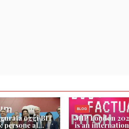
BLOG
gurata oggi BIT
MIP London 20
: persone al
is an internation