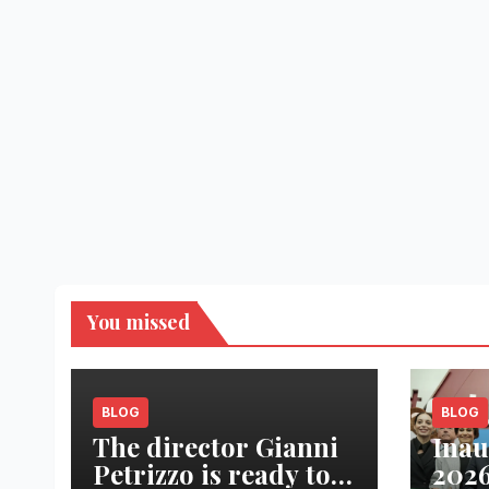
You missed
BLOG
BLOG
The director Gianni
Inau
Petrizzo is ready to
2026