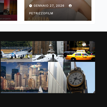
ng
DIMOLDENBERG
GENNAIO 27, 2026
RETURNS FOR
THIRD YEAR
PETRIZZOFILM