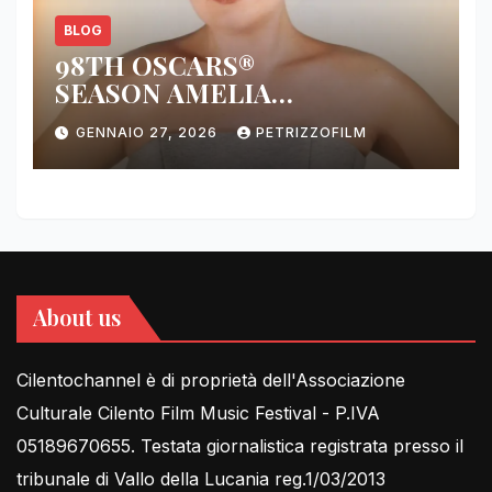
BLOG
98TH OSCARS®
SEASON AMELIA
DIMOLDENBERG RETURNS
GENNAIO 27, 2026
PETRIZZOFILM
FOR THIRD YEAR
About us
Cilentochannel è di proprietà dell'Associazione
Culturale Cilento Film Music Festival - P.IVA
05189670655. Testata giornalistica registrata presso il
tribunale di Vallo della Lucania reg.1/03/2013