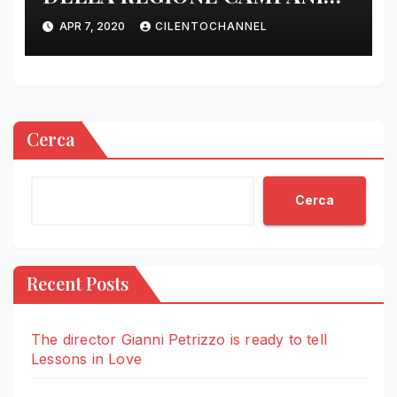
DELLE ORE 22.00
APR 7, 2020
CILENTOCHANNEL
Cerca
Cerca
Recent Posts
The director Gianni Petrizzo is ready to tell
Lessons in Love