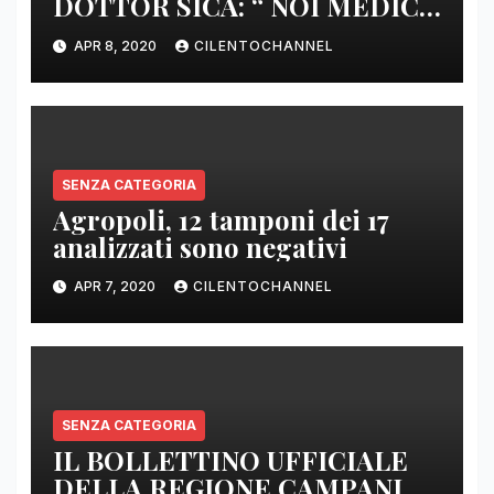
DOTTOR SICA: “ NOI MEDICI
DI BASE SIAMO SENZA ARMI
APR 8, 2020
CILENTOCHANNEL
E SENZA PRESIDI”
SENZA CATEGORIA
Agropoli, 12 tamponi dei 17
analizzati sono negativi
APR 7, 2020
CILENTOCHANNEL
SENZA CATEGORIA
IL BOLLETTINO UFFICIALE
DELLA REGIONE CAMPANIA