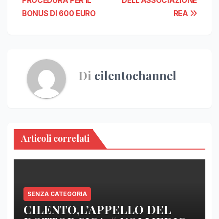
PROCEDURA PER IL
DELL’ASSOCIAZIONE
BONUS DI 600 EURO
REA
Di
cilentochannel
Articoli correlati
SENZA CATEGORIA
CILENTO,L’APPELLO DEL