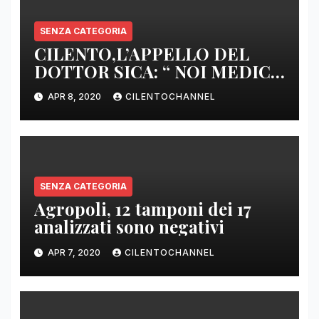
SENZA CATEGORIA
CILENTO,L’APPELLO DEL
DOTTOR SICA: “ NOI MEDICI
DI BASE SIAMO SENZA ARMI
APR 8, 2020
CILENTOCHANNEL
E SENZA PRESIDI”
SENZA CATEGORIA
Agropoli, 12 tamponi dei 17
analizzati sono negativi
APR 7, 2020
CILENTOCHANNEL