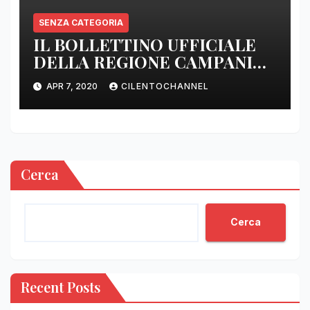
SENZA CATEGORIA
IL BOLLETTINO UFFICIALE
DELLA REGIONE CAMPANIA
DELLE ORE 22.00
APR 7, 2020
CILENTOCHANNEL
Cerca
Cerca
Recent Posts