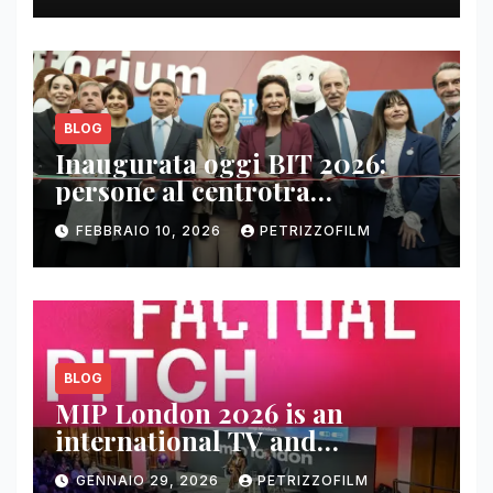
BLOG
Inaugurata oggi BIT 2026:
persone al centrotra
contenuti, relazioni e business
FEBBRAIO 10, 2026
PETRIZZOFILM
BLOG
MIP London 2026 is an
international TV and
streaming content market
GENNAIO 29, 2026
PETRIZZOFILM