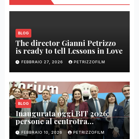
BLOG
The director Gianni Petrizzo
is ready to tell Lessons in Love
FEBBRAIO 27, 2026
PETRIZZOFILM
BLOG
Inaugurata oggi BIT 2026:
persone al centrotra
contenuti, relazioni e business
FEBBRAIO 10, 2026
PETRIZZOFILM