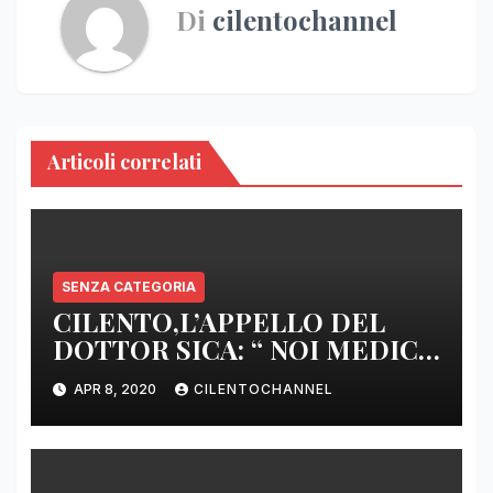
Di
cilentochannel
Articoli correlati
SENZA CATEGORIA
CILENTO,L’APPELLO DEL
DOTTOR SICA: “ NOI MEDICI
DI BASE SIAMO SENZA ARMI
APR 8, 2020
CILENTOCHANNEL
E SENZA PRESIDI”