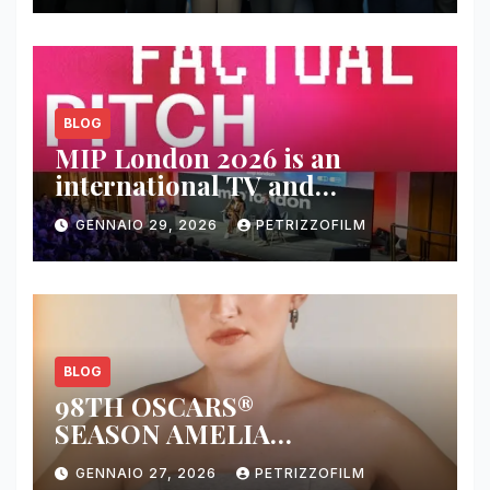
BLOG
MIP London 2026 is an
international TV and
streaming content market
GENNAIO 29, 2026
PETRIZZOFILM
BLOG
98TH OSCARS®
SEASON AMELIA
DIMOLDENBERG RETURNS
GENNAIO 27, 2026
PETRIZZOFILM
FOR THIRD YEAR