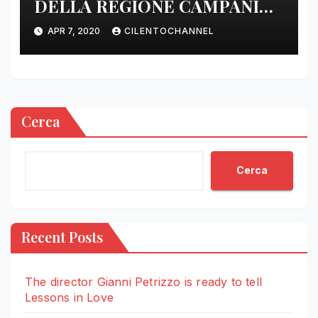
DELLA REGIONE CAMPANIA
DELLE ORE 22.00
APR 7, 2020
CILENTOCHANNEL
Cerca
Cerca
Recent Posts
The director Gianni Petrizzo is ready to tell
Lessons in Love