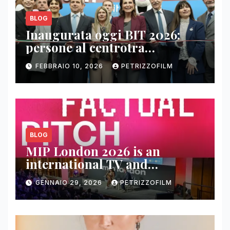
BLOG
Inaugurata oggi BIT 2026:
persone al centrotra
contenuti, relazioni e business
FEBBRAIO 10, 2026
PETRIZZOFILM
BLOG
MIP London 2026 is an
international TV and
streaming content market
GENNAIO 29, 2026
PETRIZZOFILM