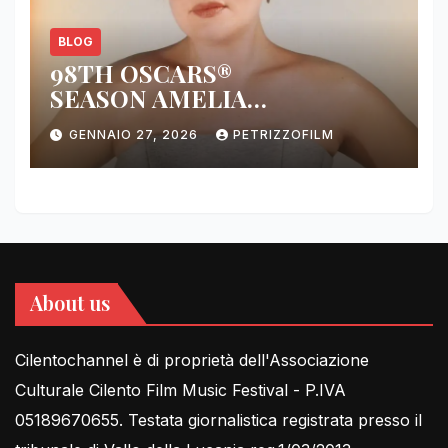
BLOG
98TH OSCARS®
SEASON AMELIA
DIMOLDENBERG RETURNS
GENNAIO 27, 2026
PETRIZZOFILM
FOR THIRD YEAR
About us
Cilentochannel è di proprietà dell'Associazione
Culturale Cilento Film Music Festival - P.IVA
05189670655. Testata giornalistica registrata presso il