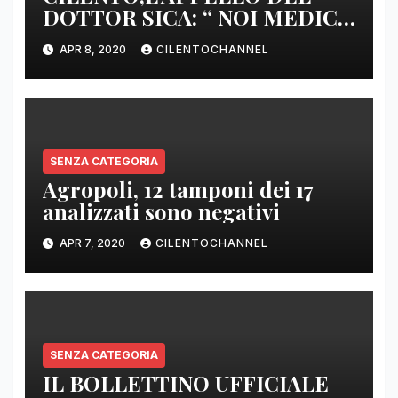
DOTTOR SICA: “ NOI MEDICI
DI BASE SIAMO SENZA ARMI
APR 8, 2020
CILENTOCHANNEL
E SENZA PRESIDI”
SENZA CATEGORIA
Agropoli, 12 tamponi dei 17
analizzati sono negativi
APR 7, 2020
CILENTOCHANNEL
SENZA CATEGORIA
IL BOLLETTINO UFFICIALE