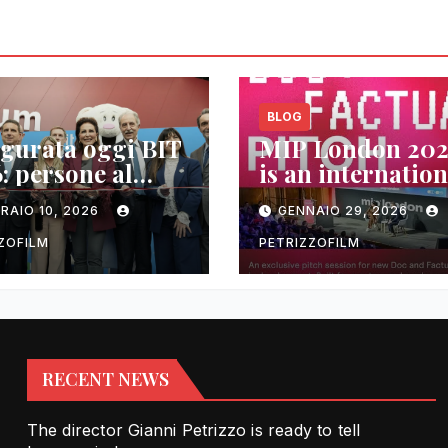
BLOG
gurata oggi BIT
MIP London 20
: persone al
is an internation
rotra contenuti,
TV and streami
RAIO 10, 2026
GENNAIO 29, 2026
zioni e business
content market
ZOFILM
PETRIZZOFILM
RECENT NEWS
The director Gianni Petrizzo is ready to tell