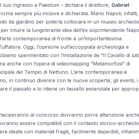
l suo ingresso a Paestum – dichiara il direttore,
Gabriel
n forma sempre più incisiva e dichiarata. Mario Napoli, infatti,
edo da giardino per poterla collocare in un museo archeolo
per intuire la lungimirante idea dell’ex soprintendente Napo
 d’arte contemporanea di fronte a un’importantissima
ffatore. Oggi, l’opinione sull’accoppiata archeologia e
amo sperimentato con l’installazione de “Il Cavallo di sa
ma anche con l’opera di videomapping “Metamorfosi” di
incipale del Tempio di Nettuno. L’arte contemporanea è
, in continuo divenire con le nuove scoperte, gli eventi, i
are il passato e lo ritiene un tassello essenziale per appropr
e parteciperanno al concorso dovranno porre attenzione anche
dovranno essere compatibili con il contesto storico-archeol
re ideate con materiali fragili, facilmente deperibili, infiamm