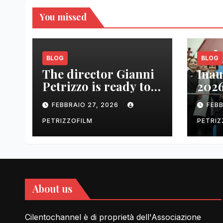
You missed
BLOG
BLOG
The director Gianni
Inau
Petrizzo is ready to
2026
tell Lessons in Love
cent
FEBBRAIO 27, 2026
FEBB
rela
PETRIZZOFILM
PETRIZ
About us
Cilentochannel è di proprietà dell'Associazione