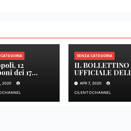
 CATEGORIA
SENZA CATEGORIA
poli, 12
IL BOLLETTINO
oni dei 17
UFFICIALE DEL
izzati sono
REGIONE
, 2020
APR 7, 2020
tivi
CAMPANIA DEL
ORE 22.00
TOCHANNEL
CILENTOCHANNEL