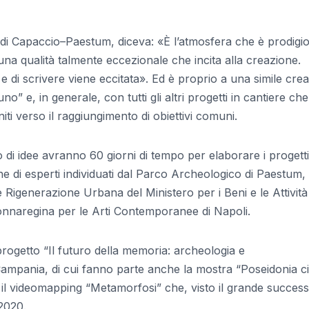
o di Capaccio–Paestum, diceva: «È l’atmosfera che è prodigi
na qualità talmente eccezionale che incita alla creazione.
di scrivere viene eccitata». Ed è proprio a una simile creat
o” e, in generale, con tutti gli altri progetti in cantiere che
ti verso il raggiungimento di obiettivi comuni.
o di idee avranno 60 giorni di tempo per elaborare i progetti
e di esperti individuati dal Parco Archeologico di Paestum, 
Rigenerazione Urbana del Ministero per i Beni e le Attività
Donnaregina per le Arti Contemporanee di Napoli.
rogetto “Il futuro della memoria: archeologia e
ampania​, di cui fanno parte anche la mostra “Poseidonia ci
 il videomapping “Metamorfosi” che, visto il grande success
 2020.