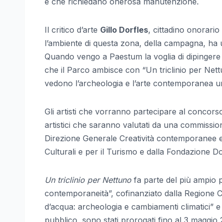
e che richiedano onerosa manutenzione.
Il critico d’arte
Gillo Dorfles
, cittadino onorari
l’ambiente di questa zona, della campagna, ha u
Quando vengo a Paestum la voglia di dipingere e 
che il Parco ambisce con “Un triclinio per Nettun
vedono l’archeologia e l’arte contemporanea uni
Gli artisti che vorranno partecipare al concors
artistici che saranno valutati da una commission
Direzione Generale Creatività contemporanee e 
Culturali e per il Turismo e dalla Fondazione 
Un triclinio per Nettuno
fa parte del più ampio p
contemporaneità”, cofinanziato dalla Regione C
d’acqua: archeologia e cambiamenti climatici” e
pubblico, sono stati prorogati fino al 3 maggio