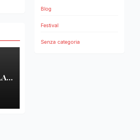
Blog
Festival
Senza categoria
LA
LE