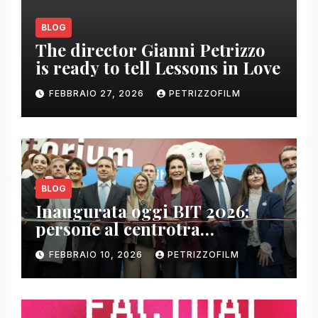
BLOG
The director Gianni Petrizzo
is ready to tell Lessons in Love
FEBBRAIO 27, 2026
PETRIZZOFILM
BLOG
Inaugurata oggi BIT 2026:
persone al centrotra
contenuti, relazioni e business
FEBBRAIO 10, 2026
PETRIZZOFILM