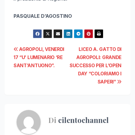
PASQUALE D’AGOSTINO
Navigazione
AGROPOLI, VENERDI
LICEO A. GATTO DI
17 “U’ LUMENARIO ‘RE
AGROPOLI: GRANDE
articoli
SANT’ANTUONO”.
SUCCESSO PER L’OPEN
DAY “COLORIAMO I
SAPERI”
Di
cilentochannel