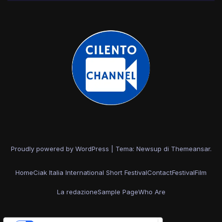
Proudly powered by WordPress
|
Tema: Newsup di
Themeansar
.
Home
Ciak Italia International Short Festival
Contact
Festival
Film
La redazione
Sample Page
Who Are