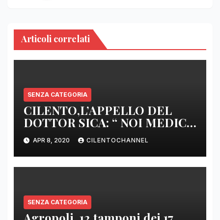
Articoli correlati
SENZA CATEGORIA
CILENTO,L’APPELLO DEL
DOTTOR SICA: “ NOI MEDICI
DI BASE SIAMO SENZA ARMI
APR 8, 2020
CILENTOCHANNEL
E SENZA PRESIDI”
SENZA CATEGORIA
Agropoli, 12 tamponi dei 17