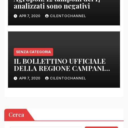
analizzati sono negativi
APR 7, 2020
CILENTOCHANNEL
SENZA CATEGORIA
IL BOLLETTINO UFFICIALE
DELLA REGIONE CAMPANIA
DELLE ORE 22.00
APR 7, 2020
CILENTOCHANNEL
Cerca