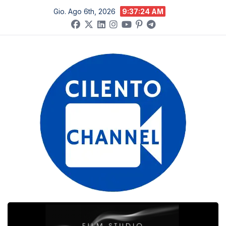
Salta
Gio. Ago 6th, 2026
9:37:25 AM
al
contenuto