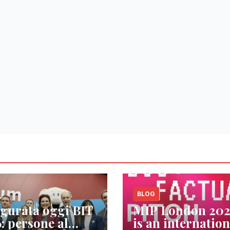
BLOG
gurata oggi BIT
MIP London 20
: persone al
is an internation