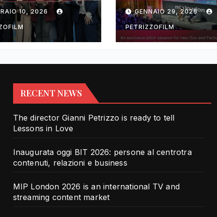
rotra contenuti,
TV and streami
RAIO 10, 2026
GENNAIO 29, 2026
zioni e business
content market
ZOFILM
PETRIZZOFILM
RECENT NEWS
The director Gianni Petrizzo is ready to tell
Lessons in Love
Inaugurata oggi BIT 2026: persone al centrotra
contenuti, relazioni e business
MIP London 2026 is an international TV and
streaming content market