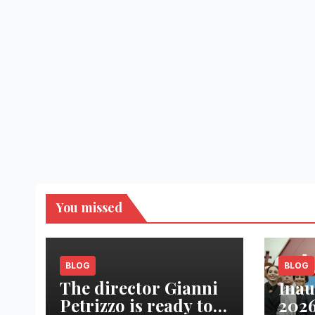
You missed
BLOG
BLOG
The director Gianni
Inau
Petrizzo is ready to
2026