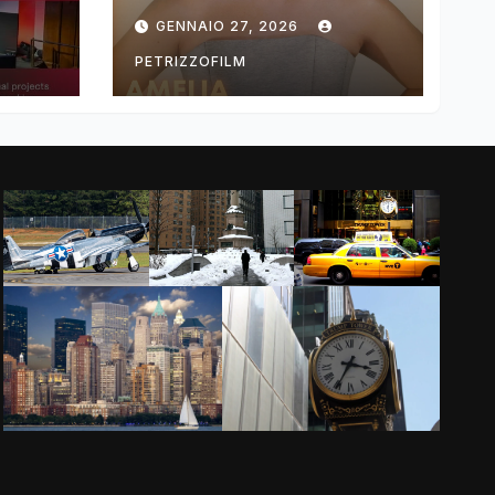
ng
DIMOLDENBERG
GENNAIO 27, 2026
RETURNS FOR
THIRD YEAR
PETRIZZOFILM