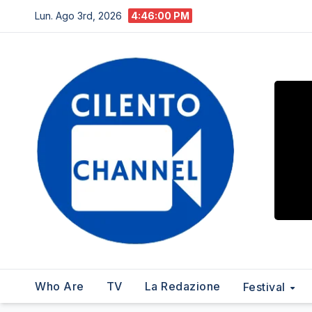
Salta
Lun. Ago 3rd, 2026
4:46:01 PM
al
contenuto
Who Are
TV
La Redazione
Festival