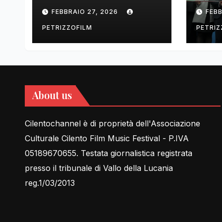
tell Lessons in Love
cent
FEBBRAIO 27, 2026
FEBB
rela
PETRIZZOFILM
PETRIZ
About us
Cilentochannel è di proprietà dell'Associazione
Culturale Cilento Film Music Festival - P.IVA
05189670655. Testata giornalistica registrata
presso il tribunale di Vallo della Lucania
reg.1/03/2013