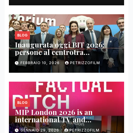
BLOG
Inaugurata oggi BIT 2026:
persone al centrotra
contenuti, relazioni e business
FEBBRAIO 10, 2026
PETRIZZOFILM
BLOG
MIP London 2026 is an
international TV and
streaming content market
GENNAIO 29, 2026
PETRIZZOFILM