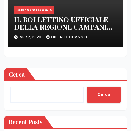
SENZA CATEGORIA
IL BOLLETTINO UFFICIALE
DELLA REGIONE CAMPANIA
DELLE ORE 22.00
APR 7, 2020
CILENTOCHANNEL
Cerca
Cerca
Recent Posts