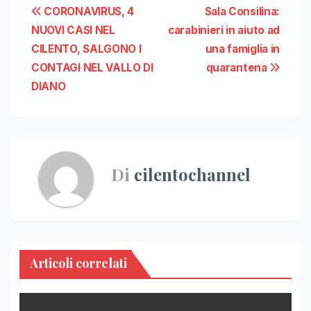
Navigazione
CORONAVIRUS, 4
Sala Consilina:
NUOVI CASI NEL
carabinieri in aiuto ad
articoli
CILENTO, SALGONO I
una famiglia in
CONTAGI NEL VALLO DI
quarantena
DIANO
Di
cilentochannel
Articoli correlati