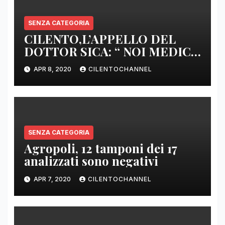
SENZA CATEGORIA
CILENTO,L’APPELLO DEL
DOTTOR SICA: “ NOI MEDICI
DI BASE SIAMO SENZA ARMI
APR 8, 2020
CILENTOCHANNEL
E SENZA PRESIDI”
SENZA CATEGORIA
Agropoli, 12 tamponi dei 17
analizzati sono negativi
APR 7, 2020
CILENTOCHANNEL