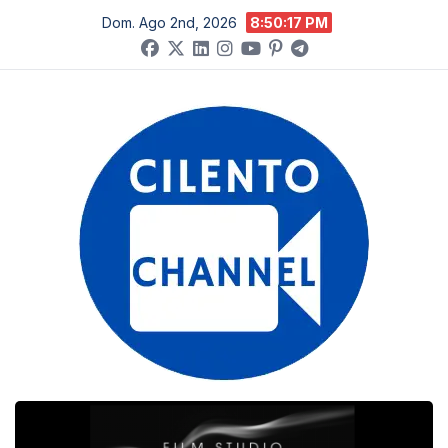
Salta
Dom. Ago 2nd, 2026
8:50:18 PM
al
contenuto