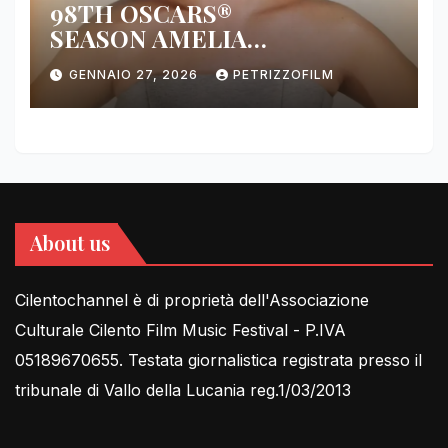
98TH OSCARS®
SEASON AMELIA
DIMOLDENBERG RETURNS
GENNAIO 27, 2026
PETRIZZOFILM
FOR THIRD YEAR
About us
Cilentochannel è di proprietà dell'Associazione
Culturale Cilento Film Music Festival - P.IVA
05189670655. Testata giornalistica registrata presso il
tribunale di Vallo della Lucania reg.1/03/2013