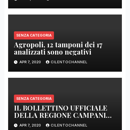
E SENZA PRESIDI”
SENZA CATEGORIA
Agropoli, 12 tamponi dei 17
analizzati sono negativi
APR 7, 2020
CILENTOCHANNEL
SENZA CATEGORIA
IL BOLLETTINO UFFICIALE
DELLA REGIONE CAMPANIA
DELLE ORE 22.00
APR 7, 2020
CILENTOCHANNEL