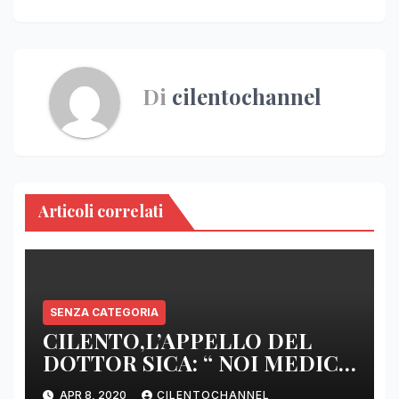
Di
cilentochannel
Articoli correlati
SENZA CATEGORIA
CILENTO,L’APPELLO DEL
DOTTOR SICA: “ NOI MEDICI
DI BASE SIAMO SENZA ARMI
APR 8, 2020
CILENTOCHANNEL