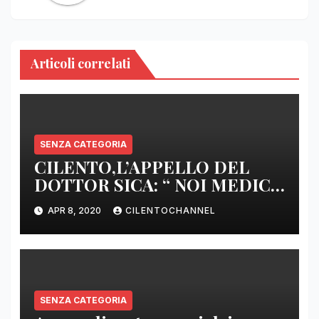
Articoli correlati
SENZA CATEGORIA
CILENTO,L’APPELLO DEL
DOTTOR SICA: “ NOI MEDICI
DI BASE SIAMO SENZA ARMI
APR 8, 2020
CILENTOCHANNEL
E SENZA PRESIDI”
SENZA CATEGORIA