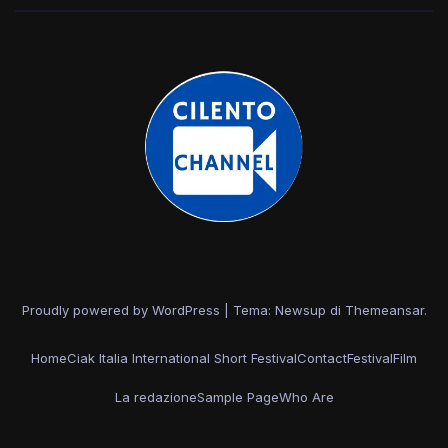
Proudly powered by WordPress
|
Tema: Newsup di
Themeansar
.
Home
Ciak Italia International Short Festival
Contact
Festival
Film
La redazione
Sample Page
Who Are