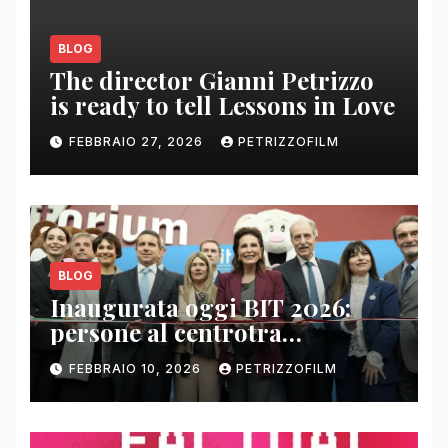
BLOG
The director Gianni Petrizzo
is ready to tell Lessons in Love
FEBBRAIO 27, 2026
PETRIZZOFILM
BLOG
Inaugurata oggi BIT 2026:
persone al centrotra
contenuti, relazioni e business
FEBBRAIO 10, 2026
PETRIZZOFILM