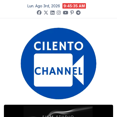
Salta
Lun. Ago 3rd, 2026
9:45:36 AM
al
contenuto