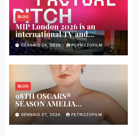
BLOG
MIP London 2026 is an
international TV and
streaming content market
GENNAIO 29, 2026
PETRIZZOFILM
BLOG
98TH OSCARS®
SEASON AMELIA
DIMOLDENBERG RETURNS
GENNAIO 27, 2026
PETRIZZOFILM
FOR THIRD YEAR