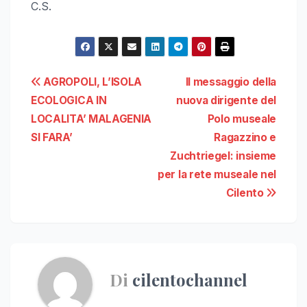
C.S.
Navigazione
AGROPOLI, L’ISOLA
Il messaggio della
ECOLOGICA IN
nuova dirigente del
articoli
LOCALITA’ MALAGENIA
Polo museale
SI FARA’
Ragazzino e
Zuchtriegel: insieme
per la rete museale nel
Cilento
Di
cilentochannel