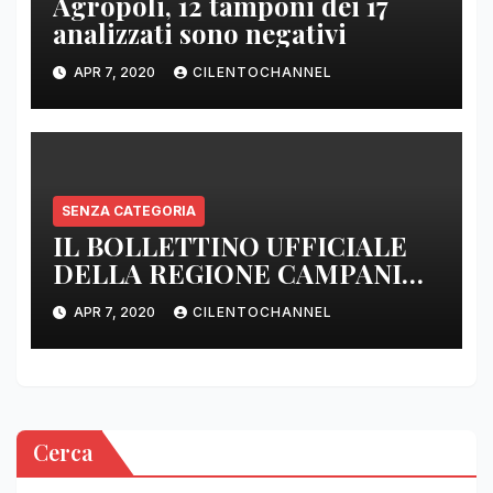
Agropoli, 12 tamponi dei 17
analizzati sono negativi
APR 7, 2020
CILENTOCHANNEL
SENZA CATEGORIA
IL BOLLETTINO UFFICIALE
DELLA REGIONE CAMPANIA
DELLE ORE 22.00
APR 7, 2020
CILENTOCHANNEL
Cerca