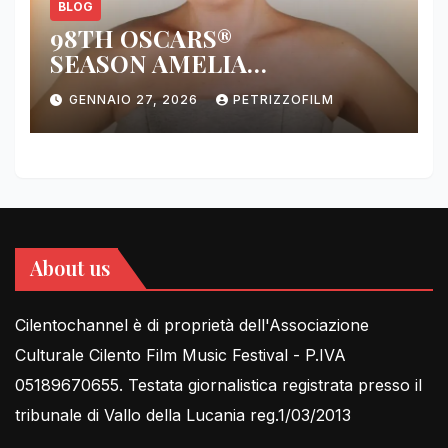
BLOG
98TH OSCARS®
SEASON AMELIA
DIMOLDENBERG RETURNS
GENNAIO 27, 2026
PETRIZZOFILM
FOR THIRD YEAR
About us
Cilentochannel è di proprietà dell'Associazione
Culturale Cilento Film Music Festival - P.IVA
05189670655. Testata giornalistica registrata presso il
tribunale di Vallo della Lucania reg.1/03/2013