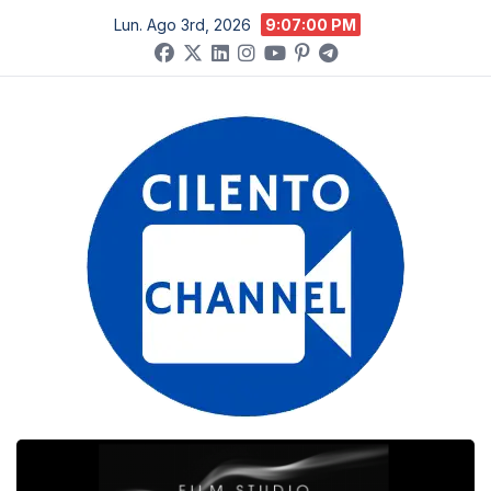
Salta
Lun. Ago 3rd, 2026
9:07:01 PM
al
contenuto