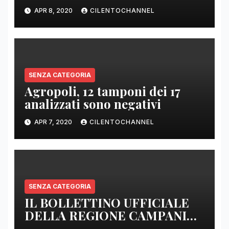
DI BASE SIAMO SENZA ARMI
APR 8, 2020
CILENTOCHANNEL
E SENZA PRESIDI”
SENZA CATEGORIA
Agropoli, 12 tamponi dei 17
analizzati sono negativi
APR 7, 2020
CILENTOCHANNEL
SENZA CATEGORIA
IL BOLLETTINO UFFICIALE
DELLA REGIONE CAMPANIA
DELLE ORE 22.00