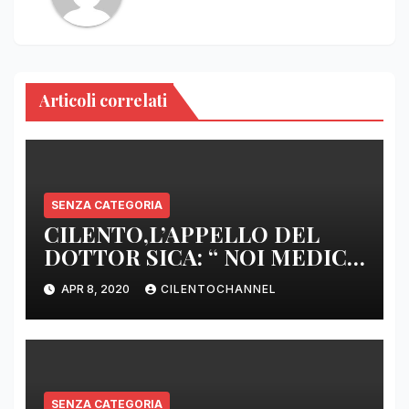
Articoli correlati
SENZA CATEGORIA
CILENTO,L’APPELLO DEL
DOTTOR SICA: “ NOI MEDICI
DI BASE SIAMO SENZA ARMI
APR 8, 2020
CILENTOCHANNEL
E SENZA PRESIDI”
SENZA CATEGORIA