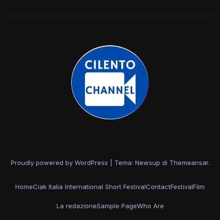
Proudly powered by WordPress
|
Tema: Newsup di
Themeansar
.
Home
Ciak Italia International Short Festival
Contact
Festival
Film
La redazione
Sample Page
Who Are