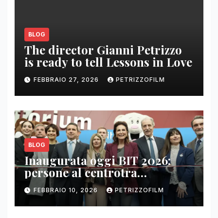
BLOG
The director Gianni Petrizzo
is ready to tell Lessons in Love
FEBBRAIO 27, 2026
PETRIZZOFILM
BLOG
Inaugurata oggi BIT 2026:
persone al centrotra
contenuti, relazioni e business
FEBBRAIO 10, 2026
PETRIZZOFILM