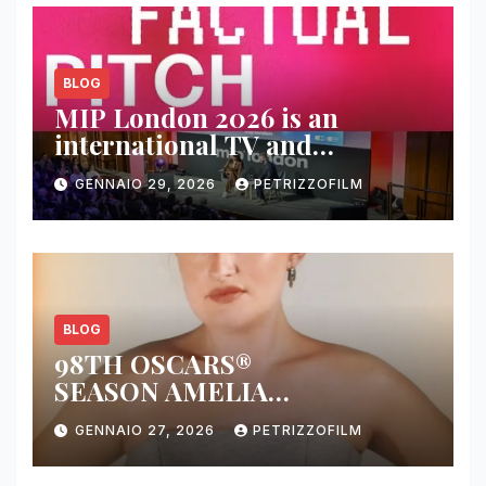
BLOG
MIP London 2026 is an
international TV and
streaming content market
GENNAIO 29, 2026
PETRIZZOFILM
BLOG
98TH OSCARS®
SEASON AMELIA
DIMOLDENBERG RETURNS
GENNAIO 27, 2026
PETRIZZOFILM
FOR THIRD YEAR