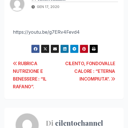
GEN 17, 2020
https://youtu.be/g7ERv4Fevd4
Navigazione
RUBRICA
CILENTO, FONDOVALLE
NUTRIZIONE E
CALORE : “ETERNA
articoli
BENESSERE : “IL
INCOMPIUTA”.
RAFANO”.
Di
cilentochannel