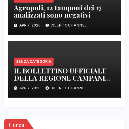
Agropoli, 12 tamponi dei 17
analizzati sono negativi
APR 7, 2020
CILENTOCHANNEL
SENZA CATEGORIA
IL BOLLETTINO UFFICIALE
DELLA REGIONE CAMPANIA
DELLE ORE 22.00
APR 7, 2020
CILENTOCHANNEL
Cerca