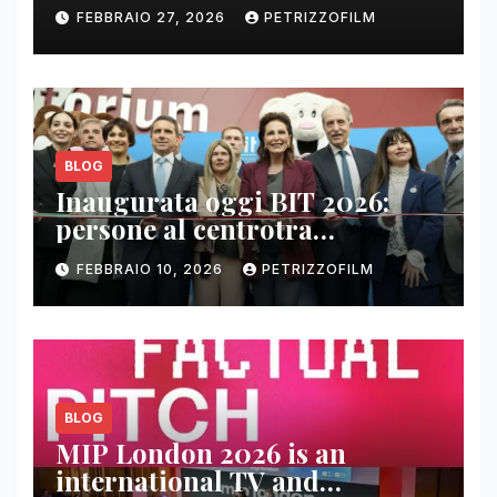
FEBBRAIO 27, 2026
PETRIZZOFILM
BLOG
Inaugurata oggi BIT 2026:
persone al centrotra
contenuti, relazioni e business
FEBBRAIO 10, 2026
PETRIZZOFILM
BLOG
MIP London 2026 is an
international TV and