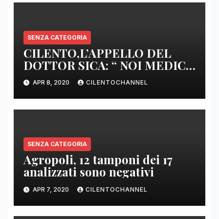
SENZA CATEGORIA
CILENTO,L’APPELLO DEL
DOTTOR SICA: “ NOI MEDICI
DI BASE SIAMO SENZA ARMI
APR 8, 2020
CILENTOCHANNEL
E SENZA PRESIDI”
SENZA CATEGORIA
Agropoli, 12 tamponi dei 17
analizzati sono negativi
APR 7, 2020
CILENTOCHANNEL