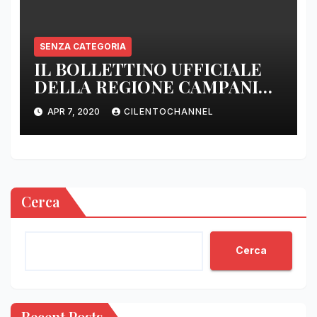
SENZA CATEGORIA
IL BOLLETTINO UFFICIALE
DELLA REGIONE CAMPANIA
DELLE ORE 22.00
APR 7, 2020
CILENTOCHANNEL
Cerca
Cerca
Recent Posts