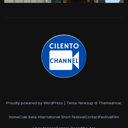
Proudly powered by WordPress
|
Tema: Newsup di
Themeansar
.
Home
Ciak Italia International Short Festival
Contact
Festival
Film
La redazione
Sample Page
Who Are