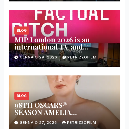
BLOG
MIP London 2026 is an
international TV and
streaming content market
GENNAIO 29, 2026
PETRIZZOFILM
BLOG
98TH OSCARS®
SEASON AMELIA
DIMOLDENBERG RETURNS
GENNAIO 27, 2026
PETRIZZOFILM
FOR THIRD YEAR