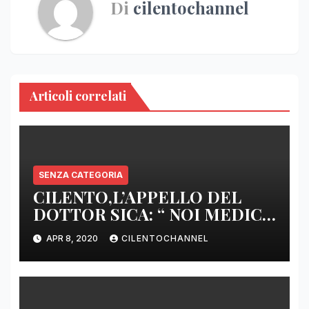
Di
cilentochannel
Articoli correlati
SENZA CATEGORIA
CILENTO,L’APPELLO DEL
DOTTOR SICA: “ NOI MEDICI
DI BASE SIAMO SENZA ARMI
APR 8, 2020
CILENTOCHANNEL
E SENZA PRESIDI”