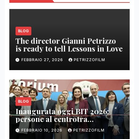
BLOG
The director Gianni Petrizzo
is ready to tell Lessons in Love
FEBBRAIO 27, 2026
PETRIZZOFILM
BLOG
Inaugurata oggi BIT 2026:
persone al centrotra
contenuti, relazioni e business
FEBBRAIO 10, 2026
PETRIZZOFILM