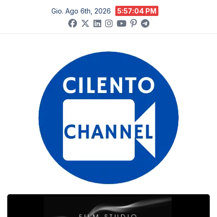
Salta
Gio. Ago 6th, 2026
5:57:05 PM
al
contenuto