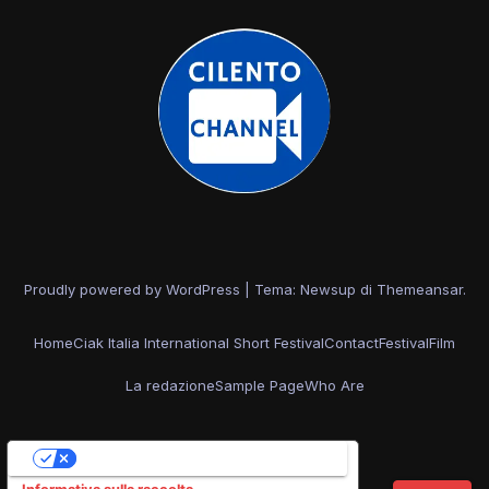
Proudly powered by WordPress
|
Tema: Newsup di
Themeansar
.
Home
Ciak Italia International Short Festival
Contact
Festival
Film
La redazione
Sample Page
Who Are
Le tue preferenze relative alla privacy