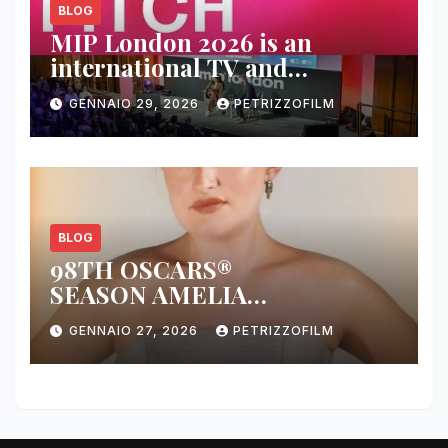
BLOG
MIP London 2026 is an
international TV and
streaming content market
GENNAIO 29, 2026
PETRIZZOFILM
BLOG
98TH OSCARS®
SEASON AMELIA
DIMOLDENBERG RETURNS
GENNAIO 27, 2026
PETRIZZOFILM
FOR THIRD YEAR