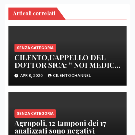
Articoli correlati
SENZA CATEGORIA
CILENTO,L’APPELLO DEL
DOTTOR SICA: “ NOI MEDICI
DI BASE SIAMO SENZA ARMI
APR 8, 2020
CILENTOCHANNEL
E SENZA PRESIDI”
SENZA CATEGORIA
Agropoli, 12 tamponi dei 17
analizzati sono negativi