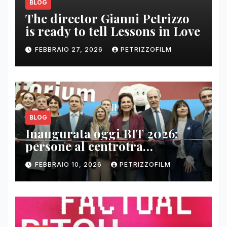
BLOG
The director Gianni Petrizzo
is ready to tell Lessons in Love
FEBBRAIO 27, 2026
PETRIZZOFILM
BLOG
Inaugurata oggi BIT 2026:
persone al centrotra
contenuti, relazioni e business
FEBBRAIO 10, 2026
PETRIZZOFILM