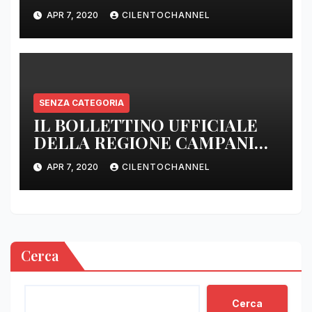
APR 7, 2020
CILENTOCHANNEL
SENZA CATEGORIA
IL BOLLETTINO UFFICIALE
DELLA REGIONE CAMPANIA
DELLE ORE 22.00
APR 7, 2020
CILENTOCHANNEL
Cerca
Cerca