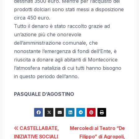
destinati 3500 euro. Mentre per l’acquisto dei
prodotti dolciari sono stati messi a disposizione
circa 450 euro.
Tutto il denaro è stato raccolto grazie ad
un’azione più che onorevole
dell’amministrazione comunale, che
nonostante l’emergenza di fondi dell’Ente, è
riuscita a donare agli abitanti di Montecorice
l’atmosfera natalizia di cui tutti hanno bisogno
in questo periodo dell’anno.
PASQUALE D’AGOSTINO
Navigazione
CASTELLABATE,
Mercoledì al Teatro “De
INIZIATIVE SOCIALI
Filippo” di Agropoli,