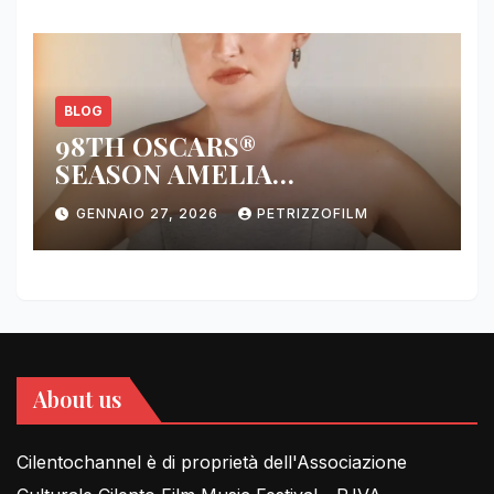
BLOG
98TH OSCARS®
SEASON AMELIA
DIMOLDENBERG RETURNS
GENNAIO 27, 2026
PETRIZZOFILM
FOR THIRD YEAR
About us
Cilentochannel è di proprietà dell'Associazione