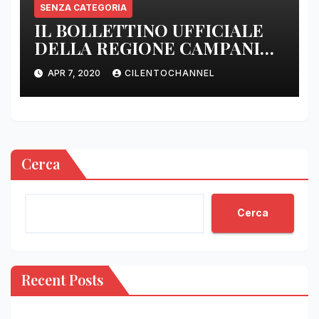
SENZA CATEGORIA
IL BOLLETTINO UFFICIALE
DELLA REGIONE CAMPANIA
DELLE ORE 22.00
APR 7, 2020
CILENTOCHANNEL
Cerca
Cerca
Recent Posts