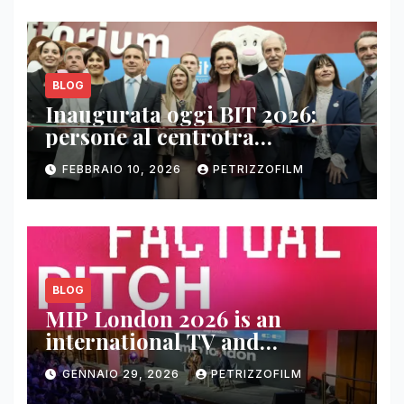
BLOG
Inaugurata oggi BIT 2026:
persone al centrotra
contenuti, relazioni e business
FEBBRAIO 10, 2026
PETRIZZOFILM
BLOG
MIP London 2026 is an
international TV and
streaming content market
GENNAIO 29, 2026
PETRIZZOFILM