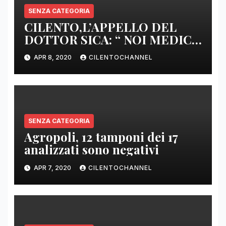
SENZA CATEGORIA
CILENTO,L’APPELLO DEL
DOTTOR SICA: “ NOI MEDICI
DI BASE SIAMO SENZA ARMI
APR 8, 2020
CILENTOCHANNEL
E SENZA PRESIDI”
SENZA CATEGORIA
Agropoli, 12 tamponi dei 17
analizzati sono negativi
APR 7, 2020
CILENTOCHANNEL