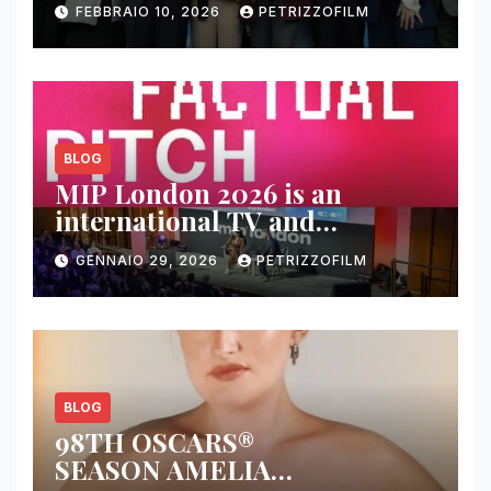
FEBBRAIO 10, 2026
PETRIZZOFILM
BLOG
MIP London 2026 is an
international TV and
streaming content market
GENNAIO 29, 2026
PETRIZZOFILM
BLOG
98TH OSCARS®
SEASON AMELIA