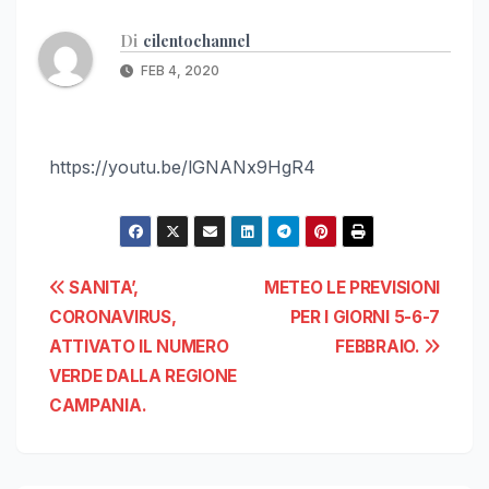
Di
cilentochannel
FEB 4, 2020
https://youtu.be/lGNANx9HgR4
Navigazione
SANITA’,
METEO LE PREVISIONI
CORONAVIRUS,
PER I GIORNI 5-6-7
articoli
ATTIVATO IL NUMERO
FEBBRAIO.
VERDE DALLA REGIONE
CAMPANIA.