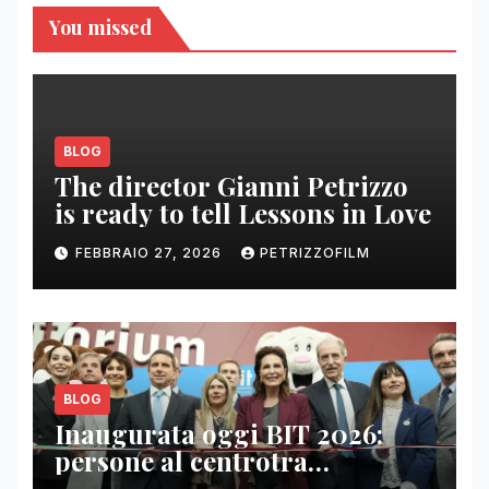
You missed
BLOG
The director Gianni Petrizzo
is ready to tell Lessons in Love
FEBBRAIO 27, 2026
PETRIZZOFILM
BLOG
Inaugurata oggi BIT 2026:
persone al centrotra
contenuti, relazioni e business