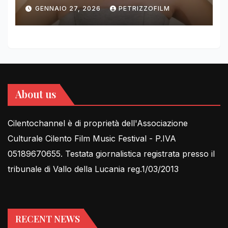
DIMOLDENBERG RETURNS
GENNAIO 27, 2026
PETRIZZOFILM
FOR THIRD YEAR
About us
Cilentochannel è di proprietà dell'Associazione
Culturale Cilento Film Music Festival - P.IVA
05189670655. Testata giornalistica registrata presso il
tribunale di Vallo della Lucania reg.1/03/2013
RECENT NEWS