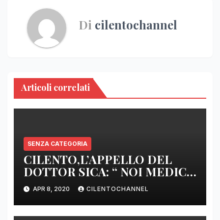
Di
cilentochannel
Articoli correlati
SENZA CATEGORIA
CILENTO,L’APPELLO DEL
DOTTOR SICA: “ NOI MEDICI
DI BASE SIAMO SENZA ARMI
APR 8, 2020
CILENTOCHANNEL
E SENZA PRESIDI”