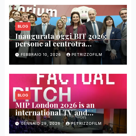
BLOG
Inaugurata oggi BIT 2026:
persone al centrotra
contenuti, relazioni e business
FEBBRAIO 10, 2026
PETRIZZOFILM
BLOG
MIP London 2026 is an
international TV and
streaming content market
GENNAIO 29, 2026
PETRIZZOFILM