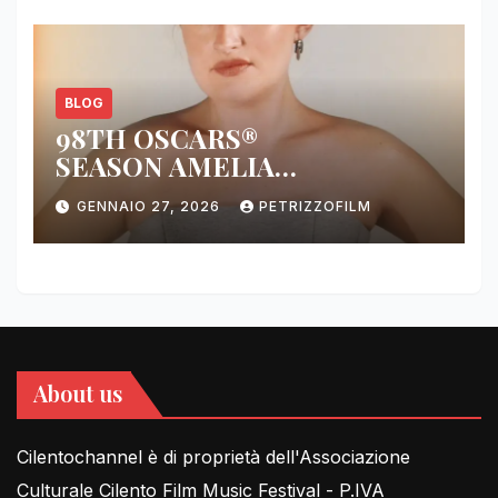
BLOG
98TH OSCARS®
SEASON AMELIA
DIMOLDENBERG RETURNS
GENNAIO 27, 2026
PETRIZZOFILM
FOR THIRD YEAR
About us
Cilentochannel è di proprietà dell'Associazione
Culturale Cilento Film Music Festival - P.IVA