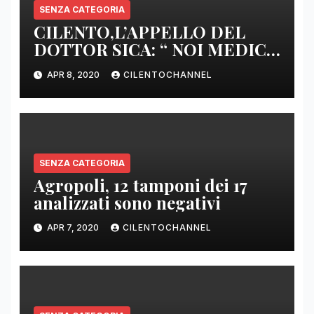
SENZA CATEGORIA
CILENTO,L’APPELLO DEL
DOTTOR SICA: “ NOI MEDICI
DI BASE SIAMO SENZA ARMI
APR 8, 2020
CILENTOCHANNEL
E SENZA PRESIDI”
SENZA CATEGORIA
Agropoli, 12 tamponi dei 17
analizzati sono negativi
APR 7, 2020
CILENTOCHANNEL