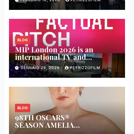
BLOG
MIP London 2026 is an
international TV and
streaming content market
GENNAIO 29, 2026
PETRIZZOFILM
BLOG
98TH OSCARS®
SEASON AMELIA
DIMOLDENBERG RETURNS