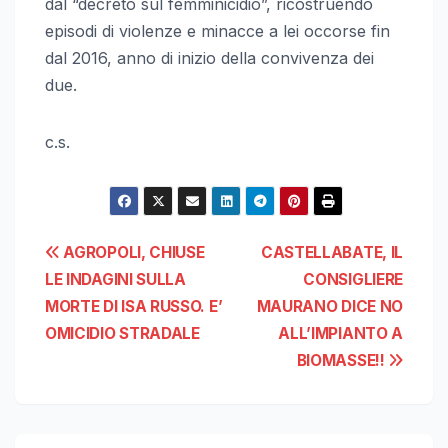
dal “decreto sul femminicidio”, ricostruendo
episodi di violenze e minacce a lei occorse fin
dal 2016, anno di inizio della convivenza dei
due.
c.s.
Navigazione
AGROPOLI, CHIUSE
CASTELLABATE, IL
LE INDAGINI SULLA
CONSIGLIERE
articoli
MORTE DI ISA RUSSO. E’
MAURANO DICE NO
OMICIDIO STRADALE
ALL’IMPIANTO A
BIOMASSE!!