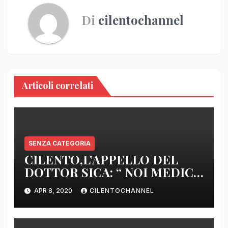
Di
cilentochannel
Articoli correlati
SENZA CATEGORIA
CILENTO,L’APPELLO DEL
DOTTOR SICA: “ NOI MEDICI
DI BASE SIAMO SENZA ARMI
APR 8, 2020
CILENTOCHANNEL
E SENZA PRESIDI”