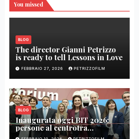
You missed
BLOG
The director Gianni Petrizzo
is ready to tell Lessons in Love
FEBBRAIO 27, 2026
PETRIZZOFILM
BLOG
Inaugurata oggi BIT 2026:
persone al centrotra
contenuti, relazioni e business
FEBBRAIO 10, 2026
PETRIZZOFILM