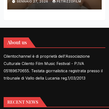
GENNAIO 27, 2026
PETRIZZOFILM
FOR THIRD YEAR
About us
Cilentochannel è di proprietà dell'Associazione
Culturale Cilento Film Music Festival - P.IVA
05189670655. Testata giornalistica registrata presso il
tribunale di Vallo della Lucania reg.1/03/2013
RECENT NEWS