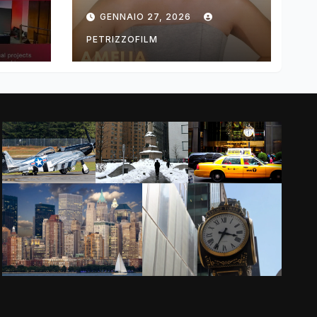
ng
DIMOLDENBERG
GENNAIO 27, 2026
RETURNS FOR
THIRD YEAR
PETRIZZOFILM