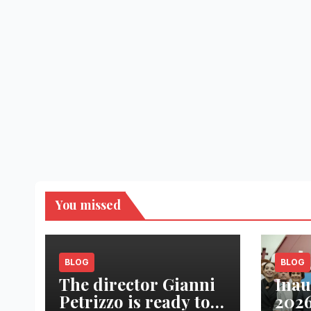
You missed
BLOG
BLOG
The director Gianni
Inau
Petrizzo is ready to
2026