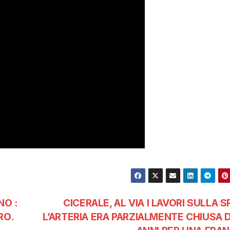
NO :
CICERALE, AL VIA I LAVORI SULLA S
RO.
L’ARTERIA ERA PARZIALMENTE CHIUSA D