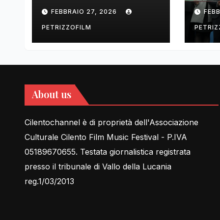
tell Lessons in Love
cent
FEBBRAIO 27, 2026
FEBB
rela
PETRIZZOFILM
PETRIZ
About us
Cilentochannel è di proprietà dell'Associazione
Culturale Cilento Film Music Festival - P.IVA
05189670655. Testata giornalistica registrata
presso il tribunale di Vallo della Lucania
reg.1/03/2013