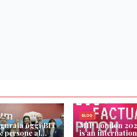
BLOG
gurata oggi BIT
MIP London 20
: persone al
is an internation