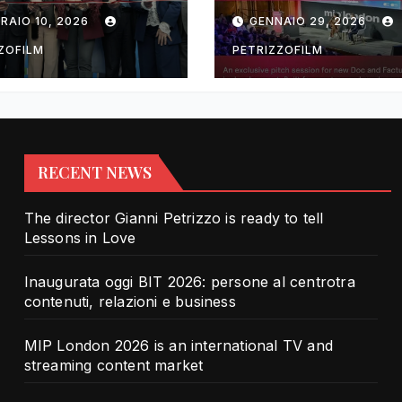
rotra contenuti,
TV and streami
RAIO 10, 2026
GENNAIO 29, 2026
zioni e business
content market
ZOFILM
PETRIZZOFILM
RECENT NEWS
The director Gianni Petrizzo is ready to tell
Lessons in Love
Inaugurata oggi BIT 2026: persone al centrotra
contenuti, relazioni e business
MIP London 2026 is an international TV and
streaming content market