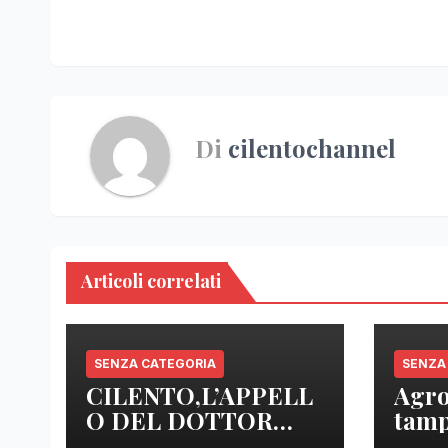
Di
cilentochannel
Articoli correlati
SENZA CATEGORIA
SENZA
CILENTO,L’APPELL
Agro
O DEL DOTTOR
tamp
SICA: “ NOI MEDICI
anal