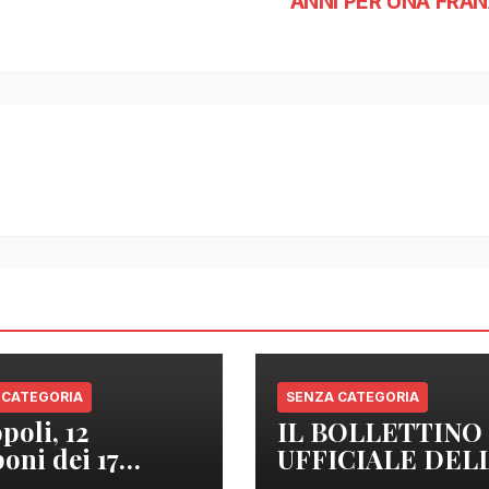
ANNI PER UNA FRAN
 CATEGORIA
SENZA CATEGORIA
poli, 12
IL BOLLETTINO
oni dei 17
UFFICIALE DEL
izzati sono
REGIONE