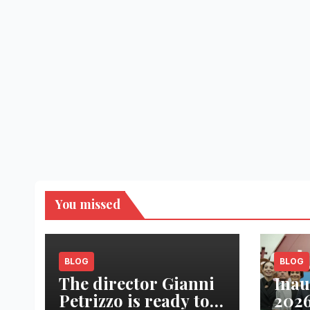
You missed
BLOG
BLOG
The director Gianni
Inau
Petrizzo is ready to
2026