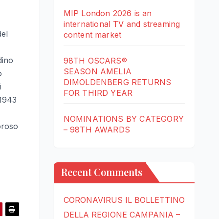
MIP London 2026 is an
international TV and streaming
del
content market
dino
98TH OSCARS®
SEASON AMELIA
o
DIMOLDENBERG RETURNS
i
FOR THIRD YEAR
 1943
NOMINATIONS BY CATEGORY
oroso
– 98TH AWARDS
Recent Comments
CORONAVIRUS IL BOLLETTINO
DELLA REGIONE CAMPANIA –