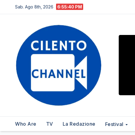
Salta
Sab. Ago 8th, 2026
6:55:41 PM
al
contenuto
Who Are
TV
La Redazione
Festival