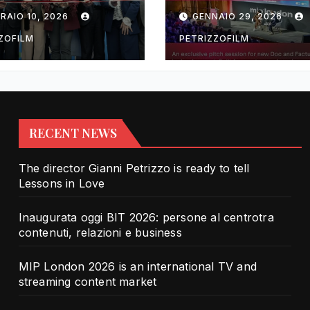
rotra contenuti,
TV and streami
RAIO 10, 2026
GENNAIO 29, 2026
zioni e business
content market
ZOFILM
PETRIZZOFILM
RECENT NEWS
The director Gianni Petrizzo is ready to tell
Lessons in Love
Inaugurata oggi BIT 2026: persone al centrotra
contenuti, relazioni e business
MIP London 2026 is an international TV and
streaming content market