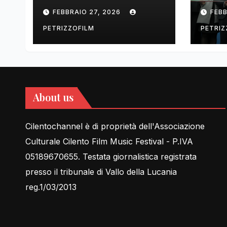
tell Lessons in Love
cent
FEBBRAIO 27, 2026
FEBB
rela
PETRIZZOFILM
PETRIZ
About us
Cilentochannel è di proprietà dell'Associazione
Culturale Cilento Film Music Festival - P.IVA
05189670655. Testata giornalistica registrata
presso il tribunale di Vallo della Lucania
reg.1/03/2013