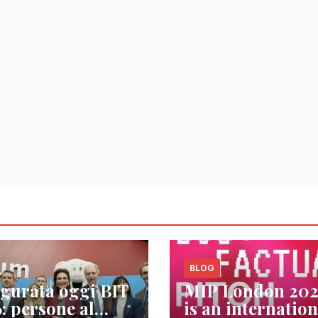
BLOG
gurata oggi BIT
MIP London 20
: persone al
is an internation