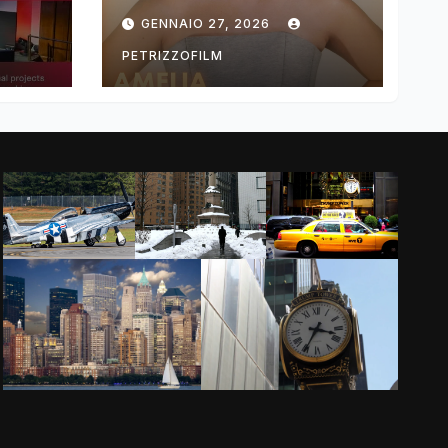
ng
DIMOLDENBERG
GENNAIO 27, 2026
RETURNS FOR
THIRD YEAR
PETRIZZOFILM