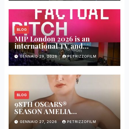
BLOG
MIP London 2026 is an
international TV and
streaming content market
GENNAIO 29, 2026
PETRIZZOFILM
BLOG
98TH OSCARS®
SEASON AMELIA
DIMOLDENBERG RETURNS
GENNAIO 27, 2026
PETRIZZOFILM
FOR THIRD YEAR