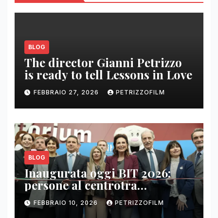
BLOG
The director Gianni Petrizzo
is ready to tell Lessons in Love
FEBBRAIO 27, 2026
PETRIZZOFILM
BLOG
Inaugurata oggi BIT 2026:
persone al centrotra
contenuti, relazioni e business
FEBBRAIO 10, 2026
PETRIZZOFILM