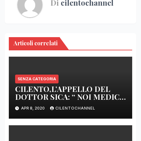
Di
cilentochannel
Articoli correlati
SENZA CATEGORIA
CILENTO,L’APPELLO DEL
DOTTOR SICA: “ NOI MEDICI
DI BASE SIAMO SENZA ARMI
APR 8, 2020
CILENTOCHANNEL
E SENZA PRESIDI”