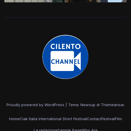
Proudly powered by WordPress
|
Tema: Newsup di
Themeansar
.
Home
Ciak Italia International Short Festival
Contact
Festival
Film
La redazione
Sample Page
Who Are