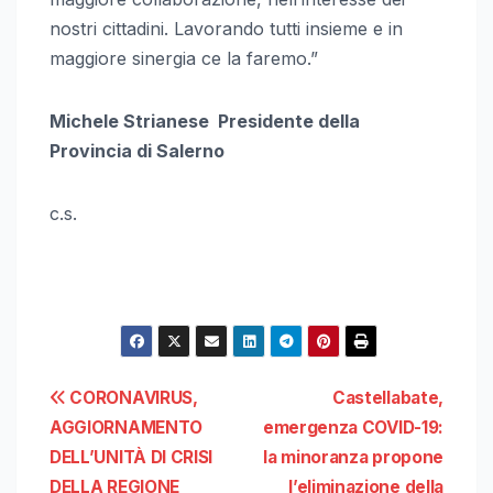
nostri cittadini. Lavorando tutti insieme e in
maggiore sinergia ce la faremo.”
Michele Strianese Presidente della
Provincia di Salerno
c.s.
Navigazione
CORONAVIRUS,
Castellabate,
AGGIORNAMENTO
emergenza COVID-19:
articoli
DELL’UNITÀ DI CRISI
la minoranza propone
DELLA REGIONE
l’eliminazione della