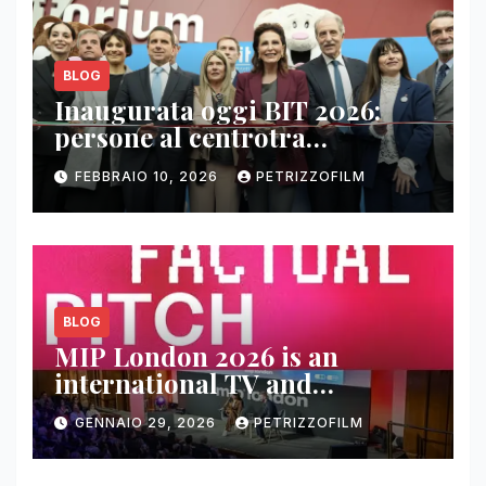
BLOG
Inaugurata oggi BIT 2026:
persone al centrotra
contenuti, relazioni e business
FEBBRAIO 10, 2026
PETRIZZOFILM
BLOG
MIP London 2026 is an
international TV and
streaming content market
GENNAIO 29, 2026
PETRIZZOFILM