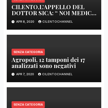
CILENTO,L’APPELLO DEL
DOTTOR SICA: “ NOI MEDICI
DI BASE SIAMO SENZA ARMI
APR 8, 2020
CILENTOCHANNEL
E SENZA PRESIDI”
SENZA CATEGORIA
Agropoli, 12 tamponi dei 17
analizzati sono negativi
APR 7, 2020
CILENTOCHANNEL
SENZA CATEGORIA