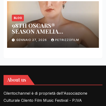
BLOG
98TH OSCARS®
SEASON AMELIA
DIMOLDENBERG RETURNS
GENNAIO 27, 2026
PETRIZZOFILM
FOR THIRD YEAR
About us
Cilentochannel è di proprietà dell'Associazione
Culturale Cilento Film Music Festival - P.IVA