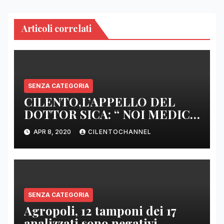
Articoli correlati
SENZA CATEGORIA
CILENTO,L’APPELLO DEL
DOTTOR SICA: “ NOI MEDICI
DI BASE SIAMO SENZA ARMI
APR 8, 2020
CILENTOCHANNEL
E SENZA PRESIDI”
SENZA CATEGORIA
Agropoli, 12 tamponi dei 17
analizzati sono negativi