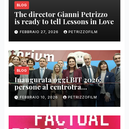
BLOG
The director Gianni Petrizzo
is ready to tell Lessons in Love
FEBBRAIO 27, 2026
PETRIZZOFILM
BLOG
Inaugurata oggi BIT 2026:
persone al centrotra
contenuti, relazioni e business
FEBBRAIO 10, 2026
PETRIZZOFILM