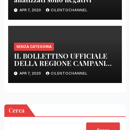
APR 7, 2020
CILENTOCHANNEL
SENZA CATEGORIA
IL BOLLETTINO UFFICIALE
DELLA REGIONE CAMPANIA
DELLE ORE 22.00
APR 7, 2020
CILENTOCHANNEL
Cerca