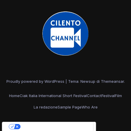
Proudly powered by WordPress
|
Tema: Newsup di
Themeansar
.
Home
Ciak Italia International Short Festival
Contact
Festival
Film
La redazione
Sample Page
Who Are
Le tue preferenze relative alla privacy