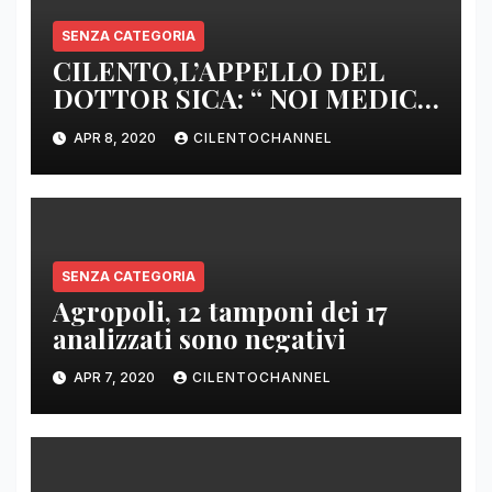
SENZA CATEGORIA
CILENTO,L’APPELLO DEL
DOTTOR SICA: “ NOI MEDICI
DI BASE SIAMO SENZA ARMI
APR 8, 2020
CILENTOCHANNEL
E SENZA PRESIDI”
SENZA CATEGORIA
Agropoli, 12 tamponi dei 17
analizzati sono negativi
APR 7, 2020
CILENTOCHANNEL