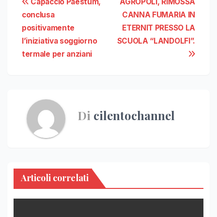
Navigazione
Capaccio Paestum,
AGROPOLI, RIMOSSA
conclusa
CANNA FUMARIA IN
articoli
positivamente
ETERNIT PRESSO LA
l’iniziativa soggiorno
SCUOLA “LANDOLFI”.
termale per anziani
Di
cilentochannel
Articoli correlati