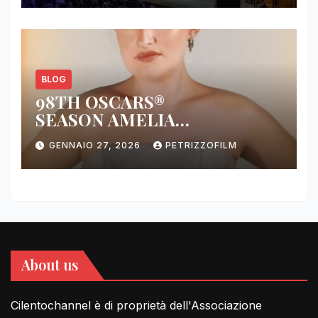
BLOG
98TH OSCARS®
SEASON AMELIA
DIMOLDENBERG RETURNS
GENNAIO 27, 2026
PETRIZZOFILM
FOR THIRD YEAR
About us
Cilentochannel è di proprietà dell'Associazione