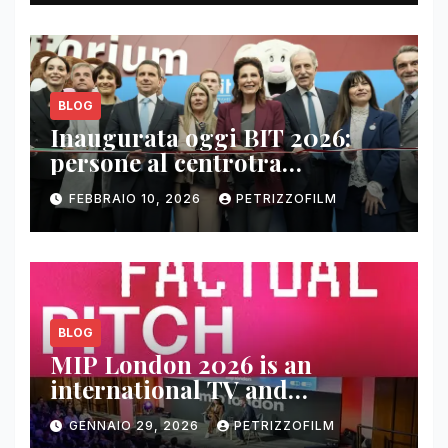
BLOG
Inaugurata oggi BIT 2026:
persone al centrotra
contenuti, relazioni e business
FEBBRAIO 10, 2026
PETRIZZOFILM
BLOG
MIP London 2026 is an
international TV and
streaming content market
GENNAIO 29, 2026
PETRIZZOFILM